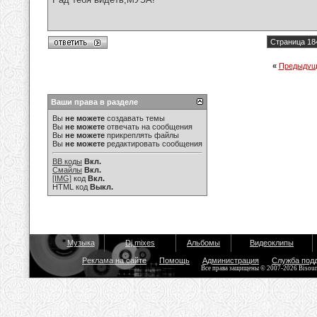
Страница 18
«
Предыдущ
Ваши права в разделе
Вы
не можете
создавать темы
Вы
не можете
отвечать на сообщения
Вы
не можете
прикреплять файлы
Вы
не можете
редактировать сообщения
BB коды
Вкл.
Смайлы
Вкл.
[IMG]
код
Вкл.
HTML код
Выкл.
Музыка
Dj mixes
Альбомы
Видеоклипы
Реклама на сайте
Помощь
Администрация
Служба под
Все права защищены © 2007-2026 Bisou