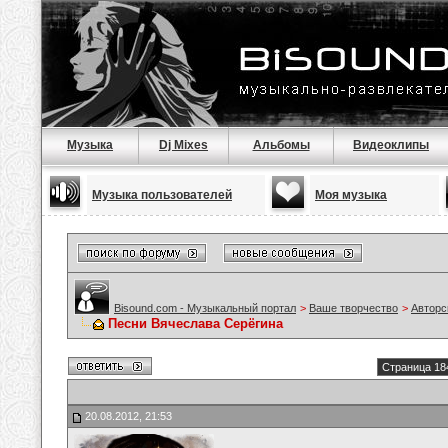
Музыка
Dj Mixes
Альбомы
Видеоклипы
Музыка пользователей
Моя музыка
Bisound.com - Музыкальный портал
>
Ваше творчество
>
Авторс
Песни Вячеслава Серёгина
Страница 18
20.08.2012, 21:53