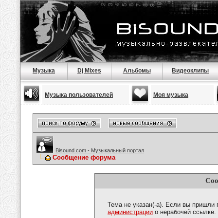
Музыка
Dj Mixes
Альбомы
Видеоклипы
Музыка пользователей
Моя музыка
Bisound.com - Музыкальный портал
Сообщение форума
Соо
Тема не указан(-а). Если вы пришли
администрации
о нерабочей ссылке.