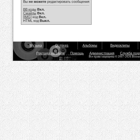
Вы
не можете
редактировать сообщения
BB коды
Вкл.
Смайлы
Вкл.
[IMG]
код
Вкл.
HTML код
Выкл.
Музыка
Dj mixes
Альбомы
Видеоклипы
Реклама на сайте
Помощь
Администрация
Служба под
Все права защищены © 2007-2026 Bisou