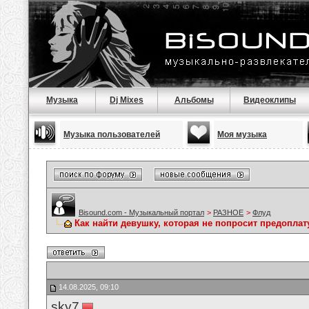
Музыка
Dj Mixes
Альбомы
Видеоклипы
Музыка пользователей
Моя музыка
Bisound.com - Музыкальный портал
>
РАЗНОЕ
>
Флуд
Как найти девушку, которая не попросит предоплат
14.08.2025, 09:10
sky7