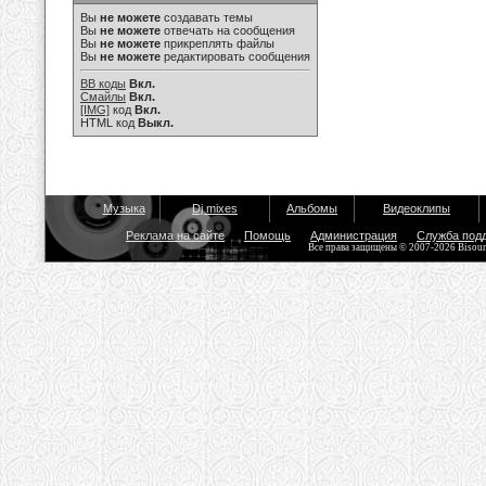
Вы
не можете
создавать темы
Вы
не можете
отвечать на сообщения
Вы
не можете
прикреплять файлы
Вы
не можете
редактировать сообщения
BB коды
Вкл.
Смайлы
Вкл.
[IMG]
код
Вкл.
HTML код
Выкл.
Музыка
Dj mixes
Альбомы
Видеоклипы
Реклама на сайте
Помощь
Администрация
Служба под
Все права защищены © 2007-2026 Bisou