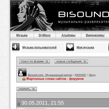
Музыка
Dj Mixes
Альбомы
Видеоклипы
Музыка пользователей
Моя музыка
Bisound.com - Музыкальный портал
>
РАЗНОЕ
>
Флуд
Жаргонные слова сайтов - форумов
30.05.2011, 21:55