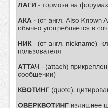
ЛАГИ
- тормоза на форумах 
АКА
- (от англ. Also Known A
обычно употребляется в соч
НИК
- (от англ. nickname) -к
пользователя
АТТАЧ
- (attach) прикрепле
сообщении)
КВОТИНГ
(quote): цитирова
ОВЕРКВОТИНГ
излишнее ц