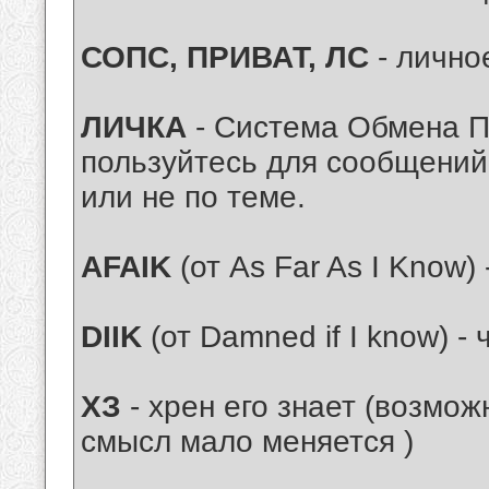
СОПС, ПРИВАТ, ЛС
- лично
ЛИЧКА
- Система Обмена 
пользуйтесь для сообщений
или не по теме.
AFAIK
(от As Far As I Know)
DIIK
(от Damned if I know) - 
ХЗ
- хрен его знает (возмо
смысл мало меняется )