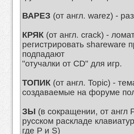
ВАРЕЗ
(от англ. warez) - р
КРЯК
(от англ. crack) - лом
регистрировать shareware п
подпадают
"отучалки от CD" для игр.
ТОПИК
(от англ. Topic) - те
создаваемые на форуме пол
ЗЫ
(в сокращении, от англ P
русском раскладе клавиатур
где P и S)