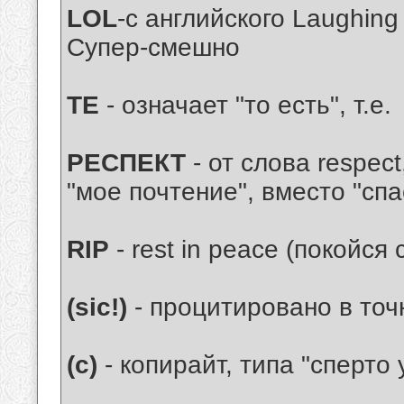
LOL
-с английского Laughing
Супер-смешно
ТЕ
- означает "то есть", т.е.
РЕСПЕКТ
- от слова respect
"мое почтение", вместо "спа
RIP
- rest in peace (покойся
(sic!)
- процитировано в точ
(с)
- копирайт, типа "сперто у