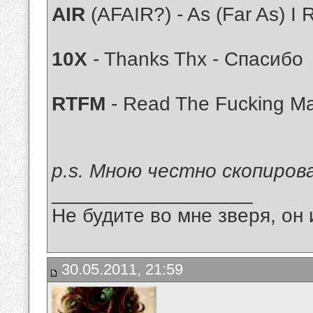
AIR
(AFAIR?) - As (Far As) 
10X
- Thanks Thx - Спасибо
RTFM
- Read The Fucking M
p.s. Мною честно скопиров
__________________
Не будите во мне зверя, он 
30.05.2011, 21:59