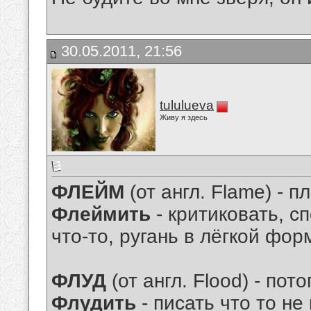
30.05.2011, 21:56
tululueva
Живу я здесь
ФЛЕЙМ
(от англ. Flame) - п
Флеймить
- критиковать, сп
что-то, ругань в лёгкой форм
ФЛУД
(от англ. Flood) - пото
Флудить
- писать что то не