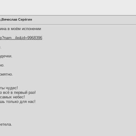
н,Вячеслав Серёгин
ина в моём испонении
hp?nam...ile&id=9968396
.
рдечки.
но.
риятно.
 ты чудес!
о всё в первый раз!
 самых небес!
шь только для нас!
летела.