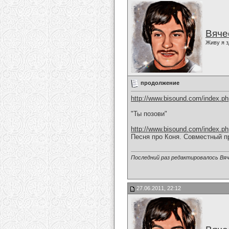
Вяче
Живу я з
продолжение
http://www.bisound.com/index.p
"Ты позови"
http://www.bisound.com/index.p
Песня про Коня. Совместный п
Последний раз редактировалось Вяч
27.06.2011, 22:12