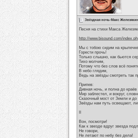
Звёздная ночь-Макс Железяки
Песня на стихи Макса Железяк
http://www.bisound.com/index.p
Мы с тобою сидим на крылечке
Горести прочь!
Только слышно, как бьются се
Тихо молчим,
Потому что без слов всё понят
В небо глядим,
Ведь на звёзды смотреть так п
Припев:
Дивная ночь, и полна до краёв
Мир заблестел, и вокруг, словн
Сказочный мост от Земли и до
Звёзды нам путь освещают, ли
II
Вон, посмотри!
Как к звезде вдруг звезда под
Не говори,
Не летают по небу без дела!