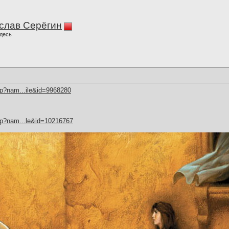
слав Серёгин
десь
hp?nam...ile&id=9968280
hp?nam...le&id=10216767