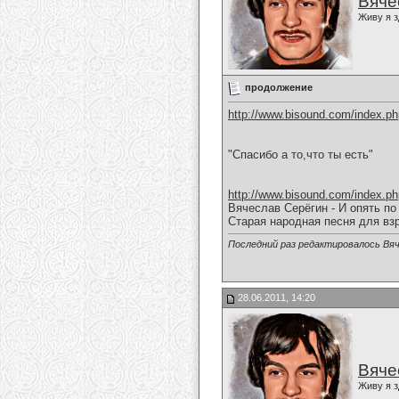
Вяче
Живу я з
продолжение
http://www.bisound.com/index.p
"Спасибо а то,что ты есть"
http://www.bisound.com/index.p
Вячеслав Серёгин - И опять по
Старая народная песня для вз
Последний раз редактировалось Вяч
28.06.2011, 14:20
Вяче
Живу я з