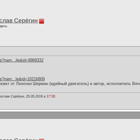
слав Серёгин
десь
hp?nam...ile&id=9968332
hp?nam...le&id=10216809
роект от Леночки Шерман (идейный двигатель) и автор, исполнитель Вя
еслав Серёгин, 25.05.2016 в
17:30
.