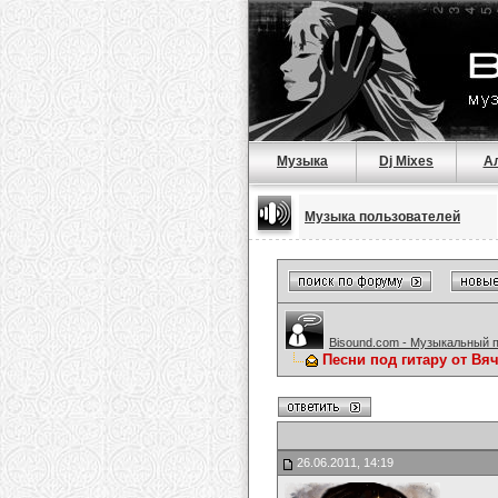
Музыка
Dj Mixes
А
Музыка пользователей
Bisound.com - Музыкальный 
Песни под гитару от Вя
26.06.2011, 14:19