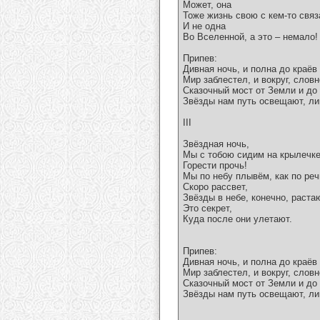
Может, она
Тоже жизнь свою с кем-то связ
И не одна
Во Вселенной, а это – немало!
Припев:
Дивная ночь, и полна до краёв
Мир заблестел, и вокруг, словн
Сказочный мост от Земли и до
Звёзды нам путь освещают, ли
III
Звёздная ночь,
Мы с тобою сидим на крылечке
Горести прочь!
Мы по небу плывём, как по реч
Скоро рассвет,
Звёзды в небе, конечно, раста
Это секрет,
Куда после они улетают.
Припев:
Дивная ночь, и полна до краёв
Мир заблестел, и вокруг, словн
Сказочный мост от Земли и до
Звёзды нам путь освещают, ли