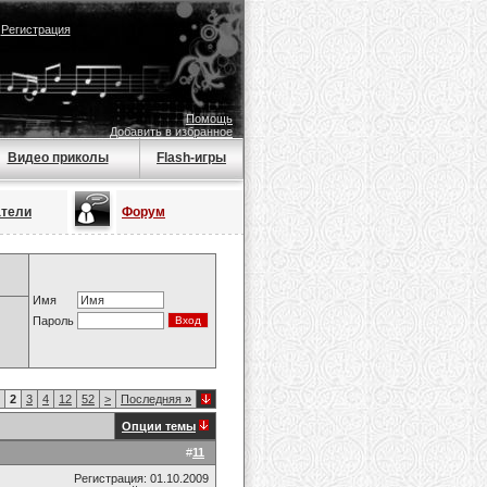
|
Регистрация
Помощь
Добавить в избранное
Видео приколы
Flash-игры
атели
Форум
Имя
Пароль
2
3
4
12
52
>
Последняя
»
Опции темы
#
11
Регистрация: 01.10.2009