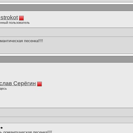
strokot
нный пользователь
мантическая песенка!!!!
слав Серёгин
десь
ь романтическая песенка!!!!