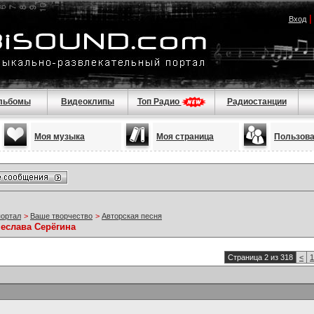
Вход
льбомы
Видеоклипы
Топ Радио
Радиостанции
Моя музыка
Моя страница
Пользов
портал
>
Ваше творчество
>
Авторская песня
чеслава Серёгина
Страница 2 из 318
<
1