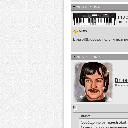
28.06.2011, 15:46
mae
Постоя
класс
Браво!!!!хорошо получилась ро
28.06.2011, 15:50
Вяче
Живу я з
Цитата:
Сообщение от
maestrokot
Браво!!!!хорошо получилас