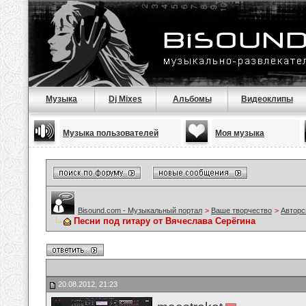
Музыка
Dj Mixes
Альбомы
Видеоклипы
Музыка пользователей
Моя музыка
Bisound.com - Музыкальный портал
>
Ваше творчество
>
Авторс
Песни под гитару от Вячеслава Серёгина
20.08.2012, 21:23