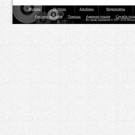
Музыка
Dj mixes
Альбомы
Видеоклипы
Реклама на сайте
Помощь
Администрация
Служба под
Все права защищены © 2007-2026 Bisou