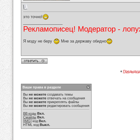
это точно!
__________________
Рекламописец! Модератор - лопух
Я мзду не беру
Мне за державу обидно
«
Предыдущ
Ваши права в разделе
Вы
не можете
создавать темы
Вы
не можете
отвечать на сообщения
Вы
не можете
прикреплять файлы
Вы
не можете
редактировать сообщения
BB коды
Вкл.
Смайлы
Вкл.
[IMG]
код
Вкл.
HTML код
Выкл.