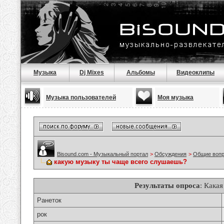
Музыка
Dj Mixes
Альбомы
Видеоклипы
Музыка пользователей
Моя музыка
Bisound.com - Музыкальный портал
>
Обсуждения
>
Общие воп
какую музыку ты чаще всего слушаешь?
Результаты опроса
: Кака
Ранеток
рок