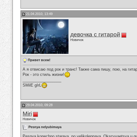
21.04.2010, 13:49
девочка с гитарой
Новичок
Привет всем!
А я отвисаю под рок и транс! Также сама пишу, пою, на гита
Рок - это стиль жизни!
__________________
SMilE gIrL
29.04.2010, 09:28
Miri
Новичок
Pesnya nelyubimaya
Pesnya konechno staraya, no velikolepnaya. Okazyvaetsya u gu