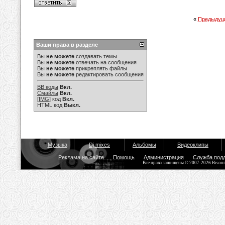
«
Предыдущ
Ваши права в разделе
Вы
не можете
создавать темы
Вы
не можете
отвечать на сообщения
Вы
не можете
прикреплять файлы
Вы
не можете
редактировать сообщения
BB коды
Вкл.
Смайлы
Вкл.
[IMG]
код
Вкл.
HTML код
Выкл.
Музыка
Dj mixes
Альбомы
Видеоклипы
Реклама на сайте
Помощь
Администрация
Служба под
Все права защищены © 2007-2026 Bisou