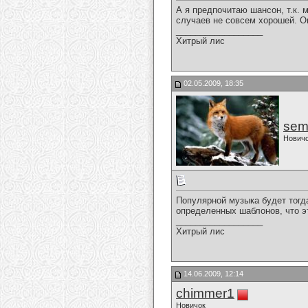
А я предпочитаю шансон, т.к.
случаев не совсем хорошей. О
__________________
Хитрый лис
02.05.2009, 18:35
sem
Нович
Популярной музыка будет тогд
определенных шаблонов, что эт
__________________
Хитрый лис
14.06.2009, 12:14
chimmer1
Новичок