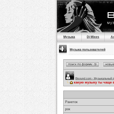
Музыка
Dj Mixes
А
Музыка пользователей
Bisound.com - Музыкальный 
какую музыку ты чаще 
Ранеток
рок