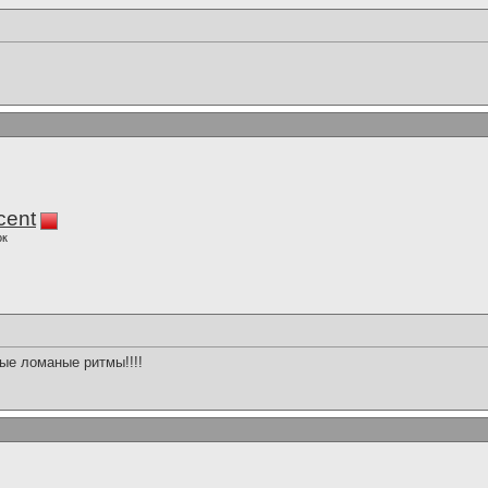
cent
ок
ые ломаные ритмы!!!!