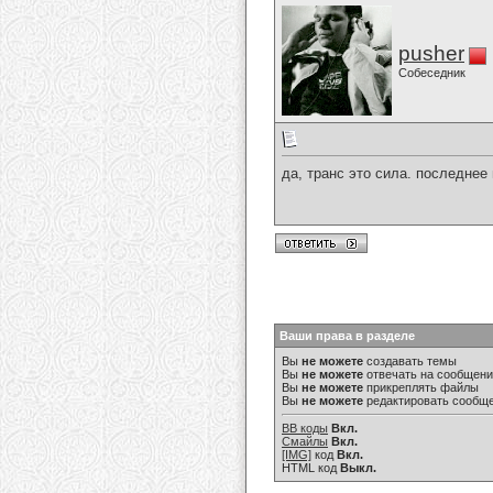
pusher
Собеседник
да, транс это сила. последне
Ваши права в разделе
Вы
не можете
создавать темы
Вы
не можете
отвечать на сообщен
Вы
не можете
прикреплять файлы
Вы
не можете
редактировать сообщ
BB коды
Вкл.
Смайлы
Вкл.
[IMG]
код
Вкл.
HTML код
Выкл.