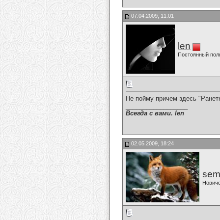
07.04.2009, 11:01
len
Постоянный пол
Не пойму причем здесь "Ранетк
__________________
Всегда с вами. len
02.05.2009, 18:24
sem
Нович