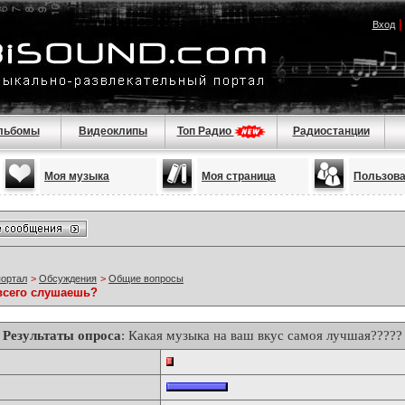
Вход
льбомы
Видеоклипы
Топ Радио
Радиостанции
Моя музыка
Моя страница
Пользов
портал
>
Обсуждения
>
Общие вопросы
всего слушаешь?
Результаты опроса
: Какая музыка на ваш вкус самоя лучшая?????