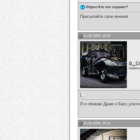
Опрос:Кто что слушает?
Присылайте свои мнения
15.06.2009, 18:05
a_c
Нович
Я я обожаю Драм н Басс,улетн
15.06.2009, 20:22