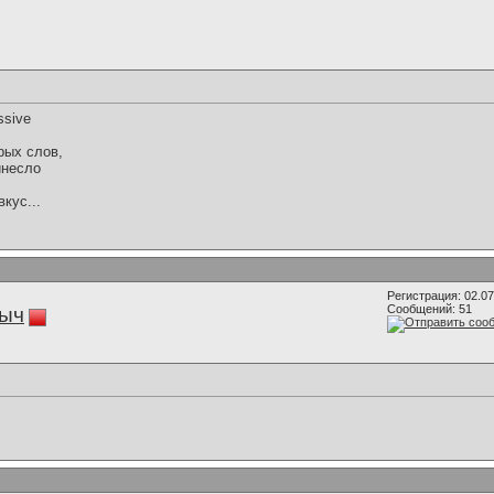
ssive
рых слов,
инесло
кус...
Регистрация: 02.0
Сообщений: 51
ыч