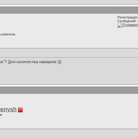
Регистрация:
Сообщений: 
ьзователь
и"? Для количества наверное )))
enysh
ок