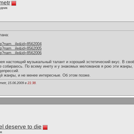
imetr
едник
плана:
hp?nam...ile&id=8562004
hp?nam...ile&id=8562005
hp?nam...ile&id=8562006
ея настоящий музыкальный талант и хороший эстетический вкус. В своё
е собираюсь. По всему инету и у знакомых меломанов я рою эти жанры, 
депрессий.
ё жанры, и не менее интересные. Об этом позже.
metr, 15.06.2009 в
21:38
.
l deserve to die
ок