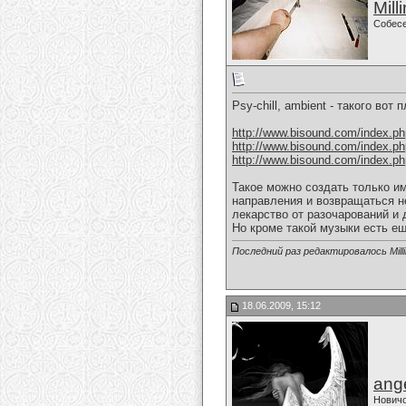
Mill
Собес
Psy-chill, ambient - такого вот 
http://www.bisound.com/index.p
http://www.bisound.com/index.p
http://www.bisound.com/index.p
Такое можно создать только им
направления и возвращаться н
лекарство от разочарований и 
Но кроме такой музыки есть ещ
Последний раз редактировалось Milli
18.06.2009, 15:12
ange
Нович