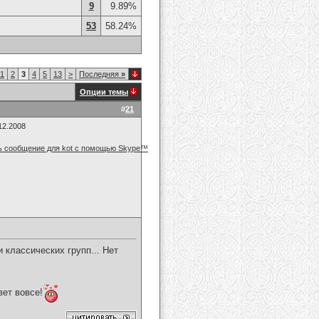
9
9.89%
53
58.24%
1
2
3
4
5
13
>
Последняя
»
Опции темы
#
21
12.2008
 классических групп... Нет
вет вовсе!