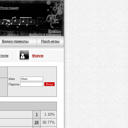
|
Регистрация
Помощь
Добавить в избранное
Видео приколы
Flash-игры
атели
Форум
Имя
Пароль
1
1.10%
28
30.77%