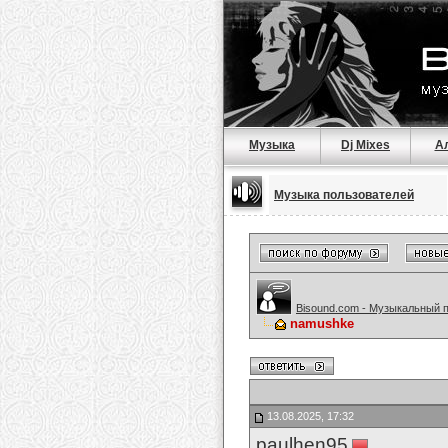
Музыка
Dj Mixes
А
Музыка пользователей
Bisound.com - Музыкальный 
namushke
13.08.2025, 17:32
paulhen95