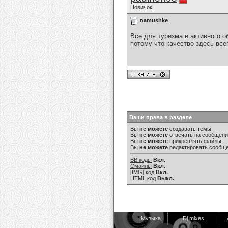
Новичок
namushke
Все для туризма и активного 
потому что качество здесь все
Ваши права в разделе
Вы
не можете
создавать темы
Вы
не можете
отвечать на сообщен
Вы
не можете
прикреплять файлы
Вы
не можете
редактировать сообщ
BB коды
Вкл.
Смайлы
Вкл.
[IMG]
код
Вкл.
HTML код
Выкл.
Музыка
Dj mixes