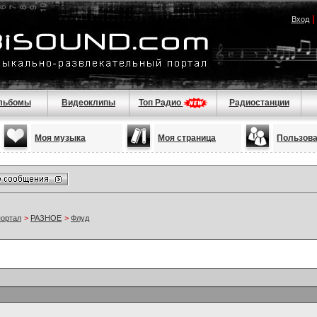
Вход
льбомы
Видеоклипы
Топ Радио
Радиостанции
Моя музыка
Моя страница
Пользов
портал
>
РАЗНОЕ
>
Флуд