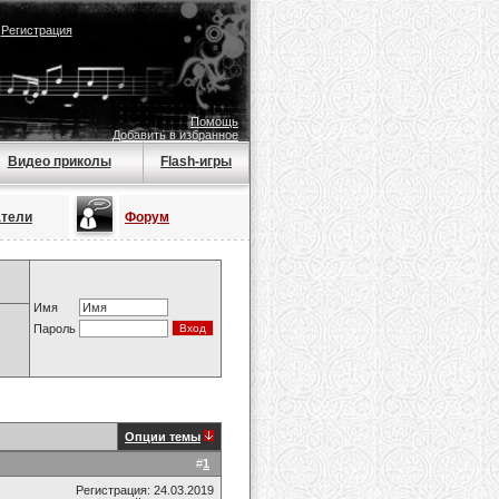
|
Регистрация
Помощь
Добавить в избранное
Видео приколы
Flash-игры
атели
Форум
Имя
Пароль
Опции темы
#
1
Регистрация: 24.03.2019