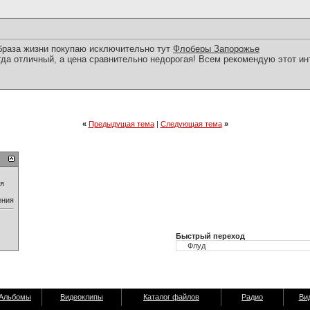
образа жизни покупаю исключительно тут
Флоберы Запорожье
гда отличный, а цена сравнительно недорогая! Всем рекомендую этот ин
«
Предыдущая тема
|
Следующая тема
»
ия
ения
Быстрый переход
Альбомы
Видеоклипы
Каталог файлов
Радио
Ви