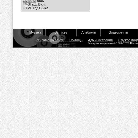
Смайлы
Вкл.
[IMG]
код
Вкл.
HTML код
Выкл.
Музыка
Dj mixes
Альбомы
Видеоклипы
Реклама на сайте
Помощь
Администрация
Служба под
Все права защищены © 2007-2026 Bisou