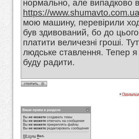
нормально, але випадково ві
https://www.shumavto.com.ua
мою машину, перевірили ход
був здивований, бо до цього
платити величезні гроші. Ту
людське ставлення. Тепер я
буду радити.
«
Предыдущ
Ваши права в разделе
Вы
не можете
создавать темы
Вы
не можете
отвечать на сообщения
Вы
не можете
прикреплять файлы
Вы
не можете
редактировать сообщения
BB коды
Вкл.