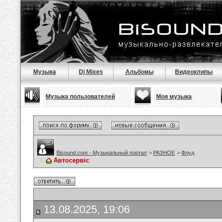
Музыка
Dj Mixes
Альбомы
Видеоклипы
Музыка пользователей
Моя музыка
Bisound.com - Музыкальный портал
>
РАЗНОЕ
>
Флуд
Автосервіс
13.08.2025, 19:06