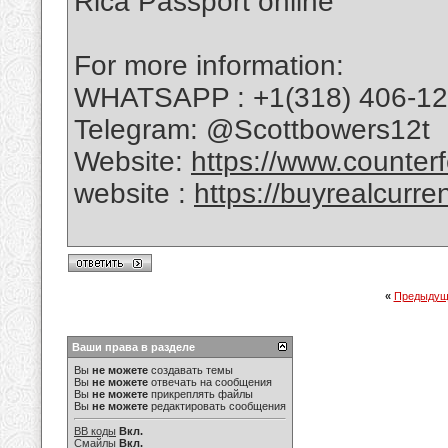
Rica Passport online
For more information:
WHATSAPP : +1(318) 406-1
Telegram: @Scottbowers12t
Website:
https://www.counterf
website :
https://buyrealcurre
«
Предыдущ
Ваши права в разделе
Вы
не можете
создавать темы
Вы
не можете
отвечать на сообщения
Вы
не можете
прикреплять файлы
Вы
не можете
редактировать сообщения
BB коды
Вкл.
Смайлы
Вкл.