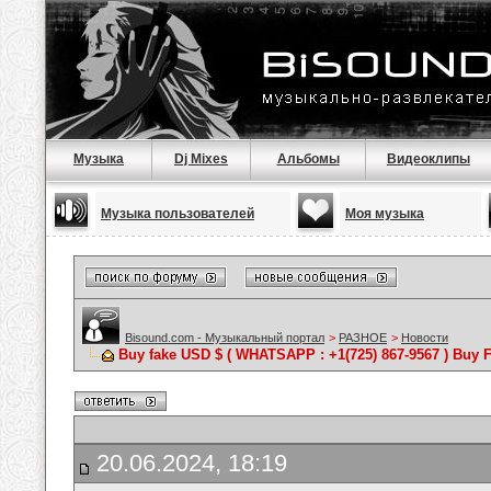
Музыка
Dj Mixes
Альбомы
Видеоклипы
Музыка пользователей
Моя музыка
Bisound.com - Музыкальный портал
>
РАЗНОЕ
>
Новости
Buy fake USD $ ( WHATSAPP : +1(725) 867-9567 ) Buy F
20.06.2024, 18:19