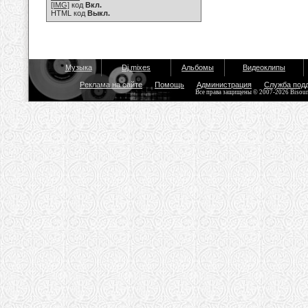
[IMG]
код
Вкл.
HTML код
Выкл.
Музыка
Dj mixes
Альбомы
Видеоклипы
Реклама на сайте
Помощь
Администрация
Служба под
Все права защищены © 2007-2026 Bisou