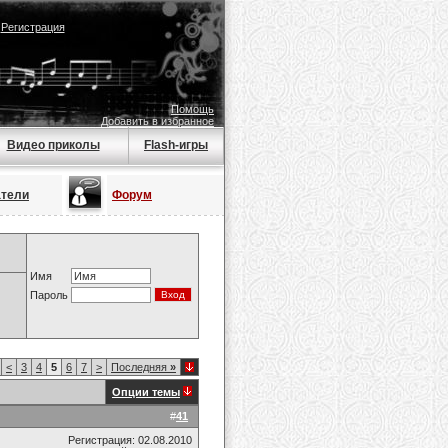
|
Регистрация
Помощь
Добавить в избранное
Видео приколы
Flash-игры
атели
Форум
Имя
Пароль
<
3
4
5
6
7
>
Последняя
»
Опции темы
#
41
Регистрация: 02.08.2010