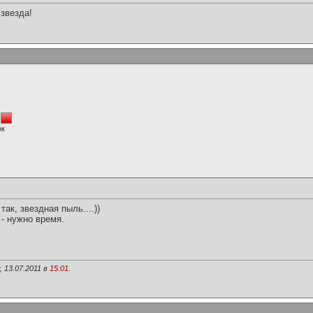
 звезда!
ок
так, звездная пыль....))
 - нужно время.
 13.07.2011 в
15:01
.