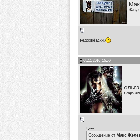
Мак
Живу я
недозвёздки.
08.11.2010, 15:50
ольг
Старожил
Цитата:
Сообщение от
Макс Желе