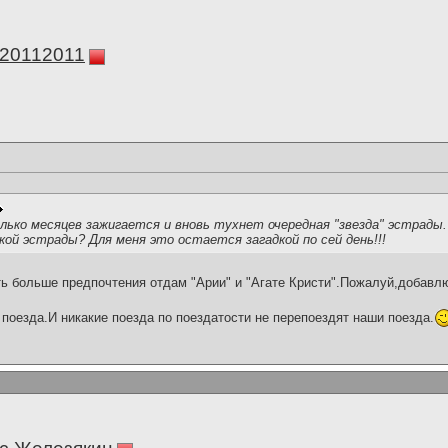
а20112011
олько месяцев зажигается и вновь тухнет очередная "звезда" эстрады.
кой эстрады? Для меня это остается загадкой по сей день!!!
ь больше предпочтения отдам "Арии" и "Агате Кристи".Пожалуй,добавл
поезда.И никакие поезда по поездатости не перепоездят наши поезда.