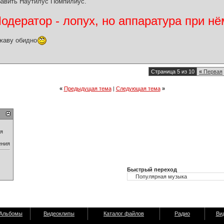
авить Наутилус Помпилиус.
дератор - лопух, но аппаратура при нё
жаву обидно
Страница 5 из 10
«
Первая
«
Предыдущая тема
|
Следующая тема
»
ия
ения
Быстрый переход
Альбомы
Видеоклипы
Каталог файлов
Радио
Ви