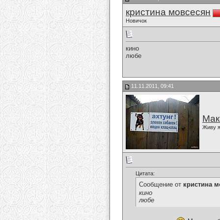
кристина мовсесян
Новичок
кино
любе
11.11.2011, 09:41
Мак
Живу я
Цитата:
Сообщение от
кристина м
кино
любе