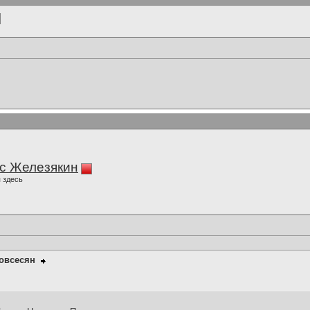
с Железякин
 здесь
овсесян