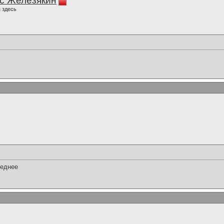
с Железякин
 здесь
реднее