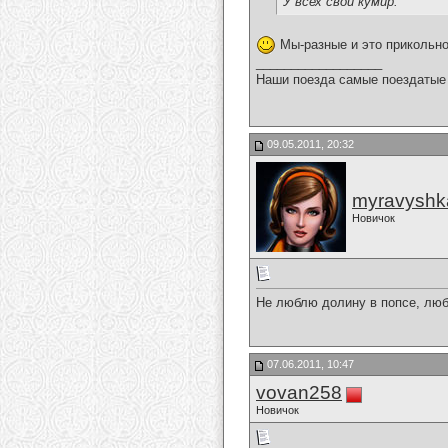
У всех свой кумир.
Мы-разные и это прикольно
__________________
Наши поезда самые поездатые 
09.05.2011, 20:32
myravyshk
Новичок
Не люблю долину в попсе, люб
07.06.2011, 10:47
vovan258
Новичок