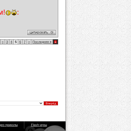
м!
:
<
3
4
5
6
7
>
Последняя
»
део приколы
Flash-игры