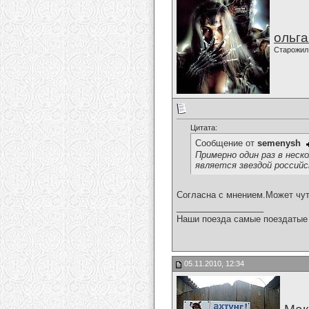
ольг
Старожил
Цитата:
Сообщение от
semenysh
Примерно один раз в неск
является звездой российс
Согласна с мнением.Может чут
__________________
Наши поезда самые поездатые 
05.11.2010, 12:34