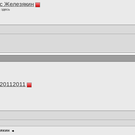
с Железякин
 здесь
а20112011
зякин