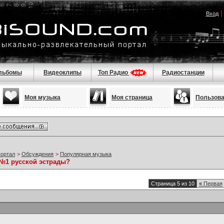
Вход
льбомы
Видеоклипы
Топ Радио
Радиостанции
Моя музыка
Моя страница
Пользов
портал
>
Обсуждения
>
Популярная музыка
№1 русской эстрады?
Страница 5 из 10
«
Первая