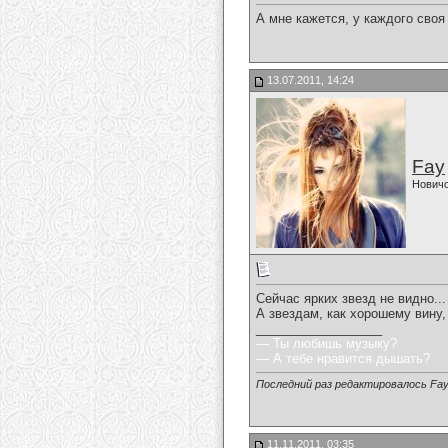
А мне кажется, у каждого своя
13.07.2011, 14:24
Fay
Нович
Сейчас ярких звезд не видно... 
А звездам, как хорошему вину,
__________________
— Ты любишь музыку?
— А тебе нравится дышать?
Последний раз редактировалось Fay,
11.11.2011, 03:35