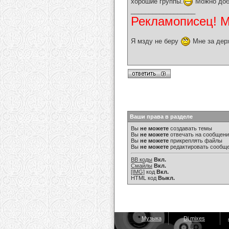
хорошие группы.
Можно доб
__________________
Рекламописец! Мо
Я мзду не беру
Мне за дер
Ваши права в разделе
Вы
не можете
создавать темы
Вы
не можете
отвечать на сообщен
Вы
не можете
прикреплять файлы
Вы
не можете
редактировать сообщ
BB коды
Вкл.
Смайлы
Вкл.
[IMG]
код
Вкл.
HTML код
Выкл.
Музыка
Dj mixes