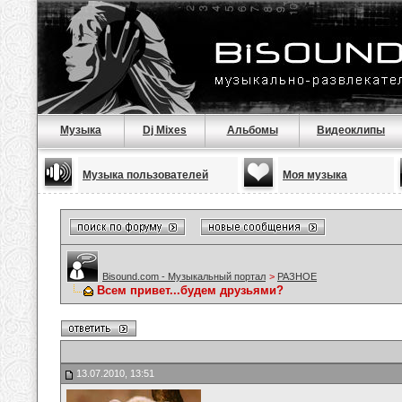
Музыка
Dj Mixes
Альбомы
Видеоклипы
Музыка пользователей
Моя музыка
Bisound.com - Музыкальный портал
>
РАЗНОЕ
Всем привет...будем друзьями?
13.07.2010, 13:51