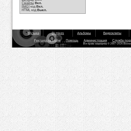
Смайлы
Вкл.
[IMG]
код
Вкл.
HTML код
Выкл.
Музыка
Dj mixes
Альбомы
Видеоклипы
Реклама на сайте
Помощь
Администрация
Служба под
Все права защищены © 2007-2026 Bisou