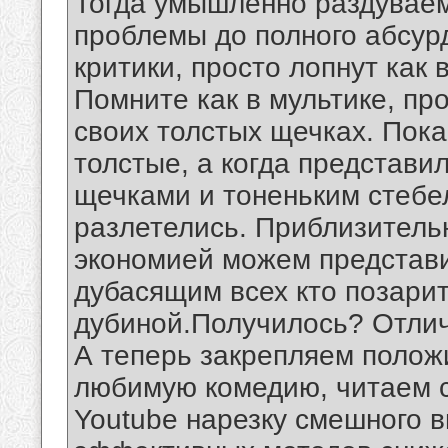
Тогда умышленно раздуваем
проблемы до полного абсур
критики, просто лопнут как
Помните как в мультике, пр
своих толстых щечках. Пок
толстые, а когда представи
щечками и тоненьким стебел
разлетелись. Приблизительн
экономией можем представ
дубасящим всех кто позари
дубиной.Получилось? Отлич
А теперь закрепляем полож
любимую комедию, читаем 
Youtube нарезку смешного в