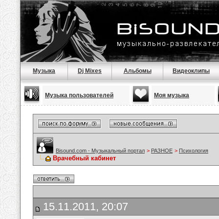
Музыка
Dj Mixes
Альбомы
Видеоклипы
Музыка пользователей
Моя музыка
Bisound.com - Музыкальный портал
>
РАЗНОЕ
>
Психология
Врачебный кабинет
15.11.2011, 20:07