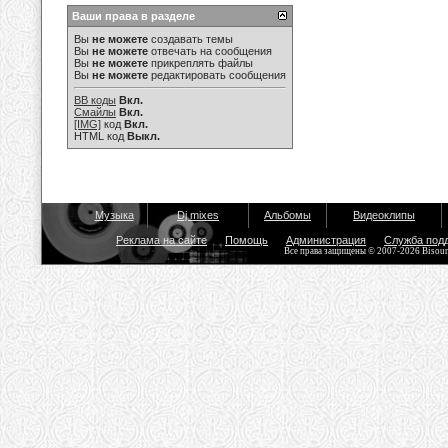
Ваши права в разделе
Вы
не можете
создавать темы
Вы
не можете
отвечать на сообщения
Вы
не можете
прикреплять файлы
Вы
не можете
редактировать сообщения
BB коды
Вкл.
Смайлы
Вкл.
[IMG]
код
Вкл.
HTML код
Выкл.
Музыка
Dj mixes
Альбомы
Видеоклипы
Реклама на сайте
Помощь
Администрация
Служба под
Все права защищены © 2007-2026 Bisou