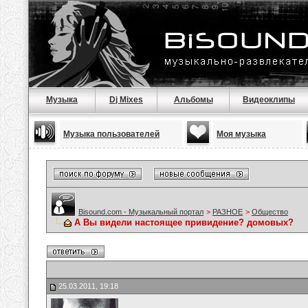
Музыка
Dj Mixes
Альбомы
Видеоклипы
Музыка пользователей
Моя музыка
Bisound.com - Музыкальный портал
>
РАЗНОЕ
>
Общество
А Вы видели настоящее привидение? домовых?
25.03.2011, 19:18