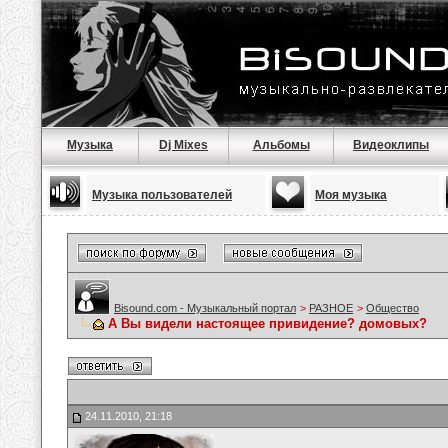
Музыка
Dj Mixes
Альбомы
Видеоклипы
Музыка пользователей
Моя музыка
Bisound.com - Музыкальный портал
>
РАЗНОЕ
>
Общество
А Вы видели настоящее привидение? домовых?
24.11.2010, 21:18