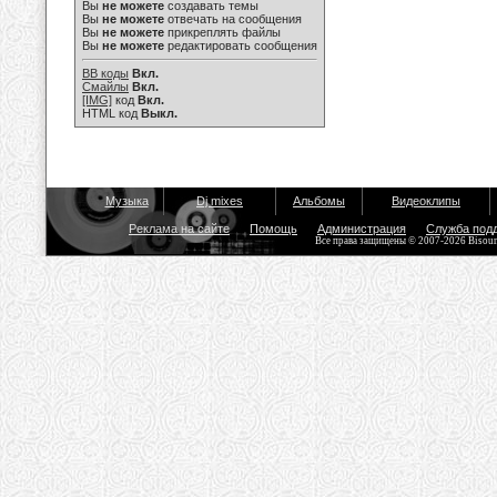
Вы
не можете
создавать темы
Вы
не можете
отвечать на сообщения
Вы
не можете
прикреплять файлы
Вы
не можете
редактировать сообщения
BB коды
Вкл.
Смайлы
Вкл.
[IMG]
код
Вкл.
HTML код
Выкл.
Музыка
Dj mixes
Альбомы
Видеоклипы
Реклама на сайте
Помощь
Администрация
Служба под
Все права защищены © 2007-2026 Bisou