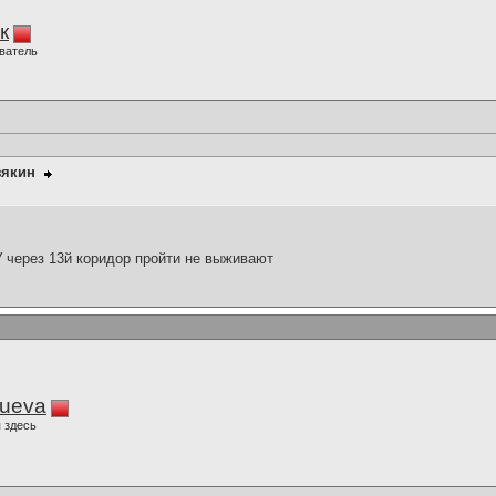
к
ватель
зякин
У через 13й коридор пройти не выживают
lueva
 здесь