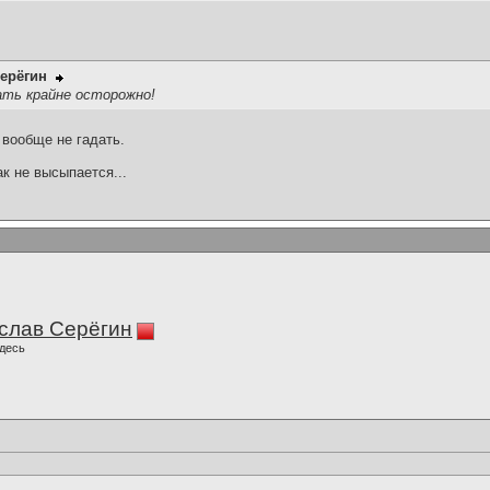
ерёгин
ать крайне осторожно!
вообще не гадать.
ак не высыпается...
слав Серёгин
десь