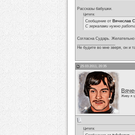
Рассказы бабушки.
Цитата:
Сообщение от
Вячеслав С
С зеркалами нужно работ
Согласна Сударь. Желательно 
__________________
Не будите во мне зверя, он и т
25.03.2011, 20:35
Вяче
Живу я з
Цитата: