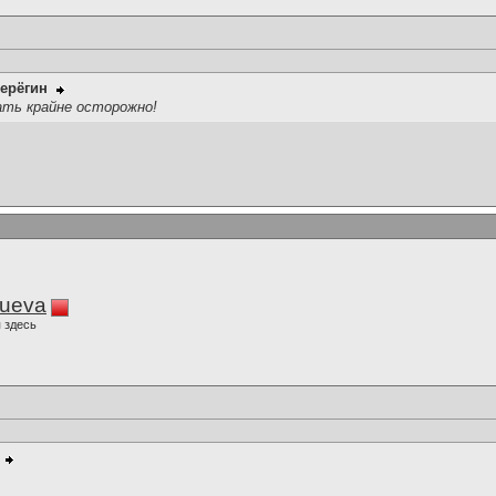
ерёгин
ать крайне осторожно!
lueva
 здесь