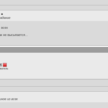
гадание
 всех
ак не высыпается...
к
ватель
ное из всех