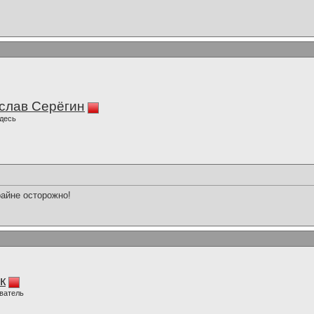
слав Серёгин
десь
райне осторожно!
к
ватель