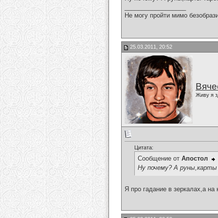
__________________
Не могу пройти мимо безобрази
25.03.2011, 20:52
Вяче
Живу я з
Цитата:
Сообщение от
Апостол
Ну почему? А руны,карты
Я про гадание в зеркалах,а на