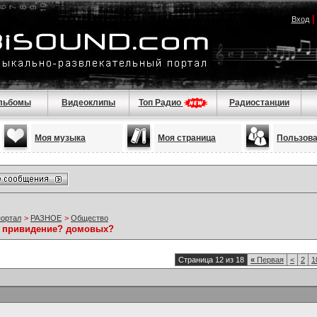
Вход
льбомы
Видеоклипы
Топ Радио
Радиостанции
Моя музыка
Моя страница
Пользов
портал
>
РАЗНОЕ
>
Общество
е привидение? домовых?
Страница 12 из 18
«
Первая
<
2
1