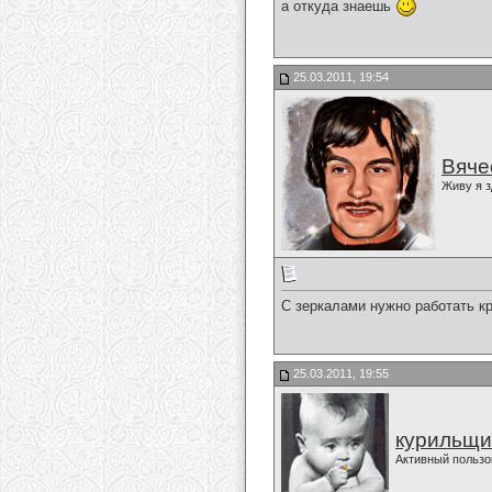
а откуда знаешь
25.03.2011, 19:54
Вяче
Живу я з
С зеркалами нужно работать к
25.03.2011, 19:55
курильщи
Активный пользо