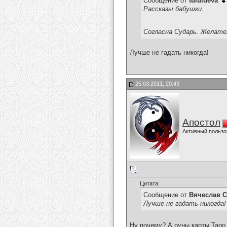
Сообщение от
tululueva
Рассказы бабушки.
Согласна Сударь. Желате
Лучше не гадать никогда!
25.03.2011, 20:43
Апостол
Активный пользо
Цитата:
Сообщение от
Вячеслав С
Лучше не гадать никогда!
Ну почему? А руны,карты Таро