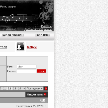
|
Регистрация
Помощь
Добавить в избранное
Видео приколы
Flash-игры
атели
Форум
Имя
Пароль
0
11
12
13
14
>
Последняя
»
Опции темы
#
111
Регистрация: 22.12.2010