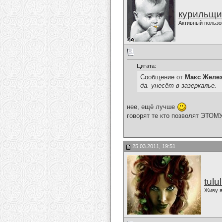
курильщи
Активный пользо
Цитата:
Сообщение от
Макс Желе
да. унесёт в зазеркалье.
нее, ещё лучше
говорят те кто позволят ЭТОМ
25.03.2011, 19:51
tulu
Живу я