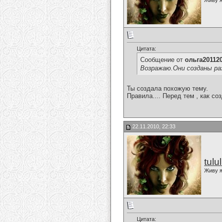
Живу я
Цитата:
Сообщение от
ольга20112
Возражаю.Они созданы ра
Ты создала похожую тему.
Правила.... Перед тем , как со
22.11.2010, 22:33
tulu
Живу я
Цитата: