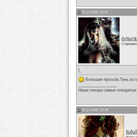
22.11.2010, 22:07
ольг
Старожил
Большая просьба,Тань,оста
__________________
Наши поезда самые поездатые 
22.11.2010, 22:28
tulu