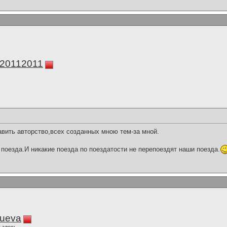
а20112011
вить авторство,всех созданных мною тем-за мной.
поезда.И никакие поезда по поездатости не перепоездят наши поезда.
lueva