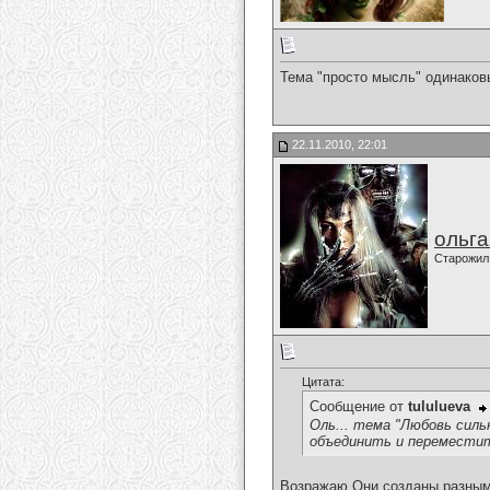
Тема "просто мысль" одинаковы
22.11.2010, 22:01
ольг
Старожил
Цитата:
Сообщение от
tululueva
Оль... тема "Любовь сильн
объединить и переместить
Возражаю.Они созданы разны