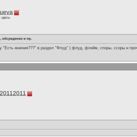
lueva
 здесь
 обсуждение и пр.
му "Есть мнения???" в раздел "Флуд" ( флуд, флейм, споры, ссоры и проч
а20112011