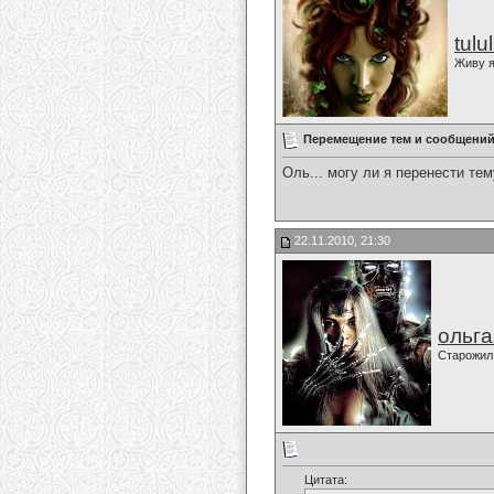
tulu
Живу я
Перемещение тем и сообщений,
Оль... могу ли я перенести те
22.11.2010, 21:30
ольг
Старожил
Цитата: