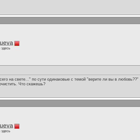
lueva
 здесь
его на свете..." по сути одинаковые с темой "верите ли вы в любовь??" 
почистить. Что скажешь?
lueva
 здесь