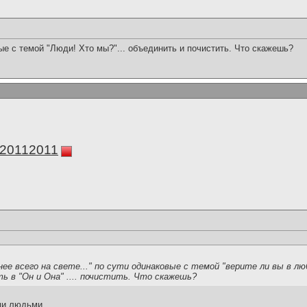
е с темой "Люди! Хто мы?"... объединить и почистить. Что скажешь?
а20112011
ее всего на свете..." по сути одинаковые с темой "верите ли вы в лю
 в "Он и Она" .... почистить. Что скажешь?
ми людьми.