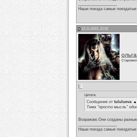
__________________
Наши поезда самые поездатые 
22.11.2010, 22:02
ольг
Старожил
Цитата:
Сообщение от
tululueva
Тема "просто мысль" оди
Возражаю.Они созданы разны
__________________
Наши поезда самые поездатые 