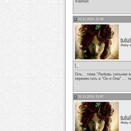
Хорошо
22.11.2010, 21:46
tulu
Живу я
Оль... тема "Любовь сильнее вс
переместить в "Он и Она" .... 
22.11.2010, 21:57
tulu
Живу я