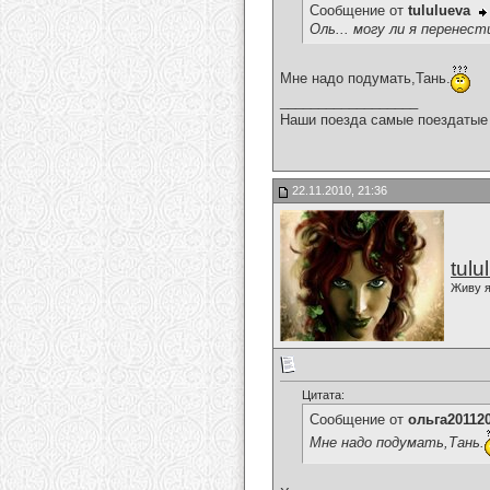
Сообщение от
tululueva
Оль... могу ли я перенест
Мне надо подумать,Тань.
__________________
Наши поезда самые поездатые 
22.11.2010, 21:36
tulu
Живу я
Цитата:
Сообщение от
ольга20112
Мне надо подумать,Тань.