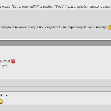
и тему "Есть мнения???" в раздел "Флуд" ( флуд, флейм, споры, ссоры 
поезда.И никакие поезда по поездатости не перепоездят наши поезда.
lueva
 здесь
011