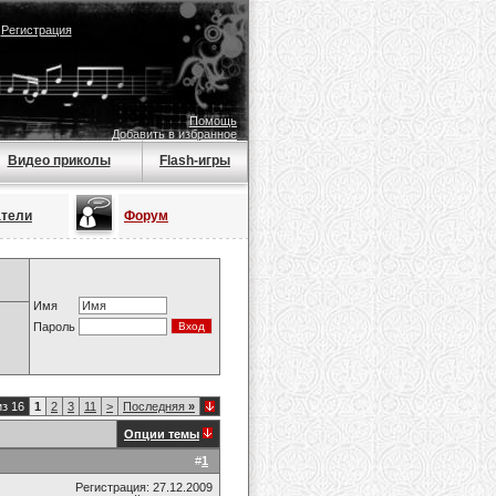
|
Регистрация
Помощь
Добавить в избранное
Видео приколы
Flash-игры
атели
Форум
Имя
Пароль
из 16
1
2
3
11
>
Последняя
»
Опции темы
#
1
Регистрация: 27.12.2009