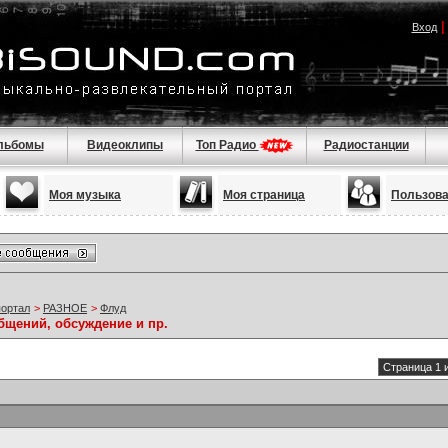
Вход
льбомы
Видеоклипы
Топ Радио
Радиостанции
Моя музыка
Моя страница
Пользов
портал
>
РАЗНОЕ
>
Флуд
бщений, обсуждение и пр.
Страница 1 