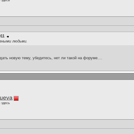
 здесь
011
зными людьми.
здать новую тему, убедитесь, нет ли такой на форуме....
lueva
 здесь