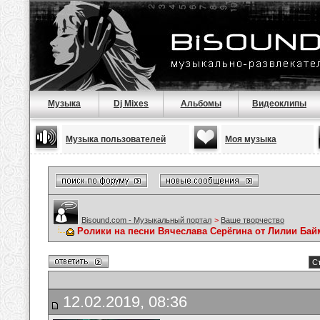
Музыка
Dj Mixes
Альбомы
Видеоклипы
Музыка пользователей
Моя музыка
Bisound.com - Музыкальный портал
>
Ваше творчество
Ролики на песни Вячеслава Серёгина от Лилии Ба
Ст
12.02.2019, 08:36