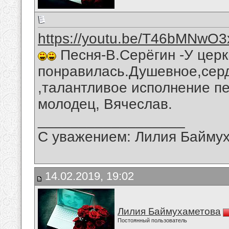
https://youtu.be/T46bMNwO
Песня-В.Серёгин -У церк
понравилась.Душевное,серд
,талантливое исполнение пе
молодец, Вячеслав.
__________________
С уважением: Лилия Байму
14.02.2019, 19:02
Лилия Баймухаметова
Постоянный пользователь