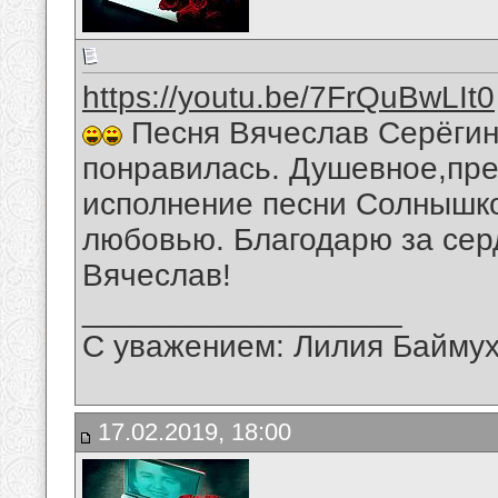
https://youtu.be/7FrQuBwLIt0
Песня Вячеслав Серёгин 
понравилась. Душевное,пре
исполнение песни Солнышко.
любовью. Благодарю за сер
Вячеслав!
__________________
С уважением: Лилия Байму
17.02.2019, 18:00