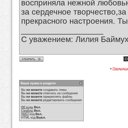
восприняла нежной любовь
за сердечное творчество,за
прекрасного настроения. Т
__________________
С уважением: Лилия Байму
Ст
«
Предыдущ
Ваши права в разделе
Вы
не можете
создавать темы
Вы
не можете
отвечать на сообщения
Вы
не можете
прикреплять файлы
Вы
не можете
редактировать сообщения
BB коды
Вкл.
Смайлы
Вкл.
[IMG]
код
Вкл.
HTML код
Выкл.