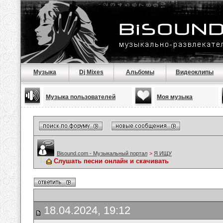
Музыка
Dj Mixes
Альбомы
Видеоклипы
Музыка пользователей
Моя музыка
Bisound.com - Музыкальный портал
>
Я ИЩУ
Слушать песни онлайн и скачивать
18.04.2024, 19:12