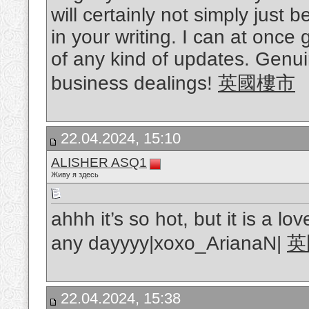
will certainly not simply just be
in your writing. I can at once
of any kind of updates. Genu
business dealings!
英國樓市
22.04.2024, 15:10
ALISHER ASQ1
Живу я здесь
ahhh it’s so hot, but it is a lov
any dayyyy|xoxo_ArianaN|
英
22.04.2024, 15:38