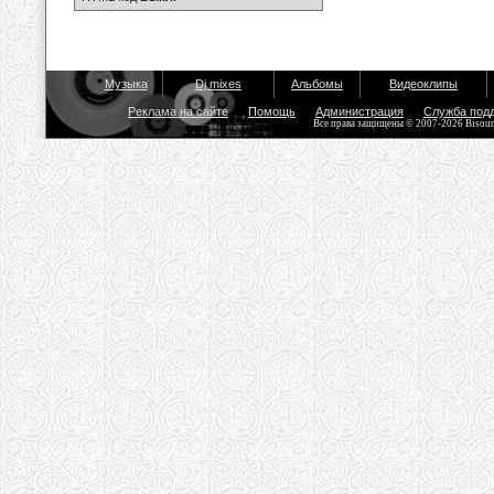
Музыка
Dj mixes
Альбомы
Видеоклипы
Реклама на сайте
Помощь
Администрация
Служба под
Все права защищены © 2007-2026 Bisou