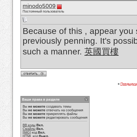
minodo5009
Постоянный пользователь
Because of this , appear you
previously penning. It's possib
such a manner.
英國買樓
«
Предыдущ
Ваши права в разделе
Вы
не можете
создавать темы
Вы
не можете
отвечать на сообщения
Вы
не можете
прикреплять файлы
Вы
не можете
редактировать сообщения
BB коды
Вкл.
Смайлы
Вкл.
[IMG]
код
Вкл.
HTML код
Выкл.