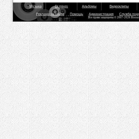
Музыка
Dj mixes
Альбомы
Видеоклипы
Реклама на сайте
Помощь
Администрация
Служба под
Все права защищены © 2007-2026 Bisou