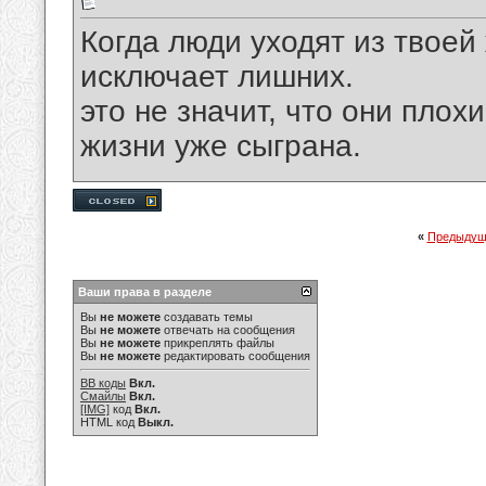
Когда люди уходят из твоей 
исключает лишних.
это не значит, что они плохи
жизни уже сыграна.
«
Предыдущ
Ваши права в разделе
Вы
не можете
создавать темы
Вы
не можете
отвечать на сообщения
Вы
не можете
прикреплять файлы
Вы
не можете
редактировать сообщения
BB коды
Вкл.
Смайлы
Вкл.
[IMG]
код
Вкл.
HTML код
Выкл.