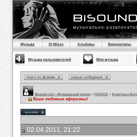
Музыка
Dj Mixes
Альбомы
Видеоклипы
Музыка пользователей
Моя музыка
Bisound.com - Музыкальный портал
>
РАЗНОЕ
>
Культура и Иск
Ваши любимые афоризмы!
02.04.2011, 21:22