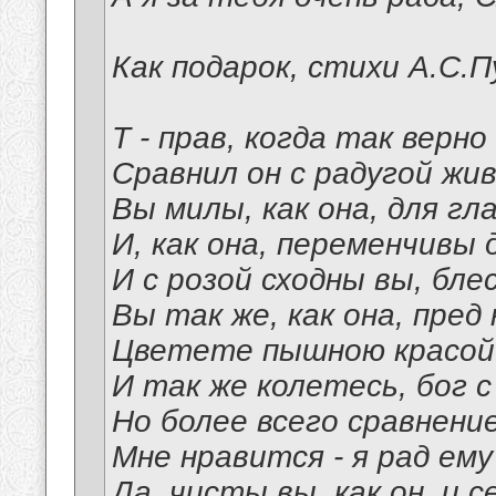
Как подарок, стихи А.С.П
Т - прав, когда так верно
Сравнил он с радугой жи
Вы милы, как она, для гл
И, как она, переменчивы
И с розой сходны вы, бле
Вы так же, как она, пред
Цветете пышною красой
И так же колетесь, бог с
Но более всего сравнени
Мне нравится - я рад ему
Да, чисты вы, как он, и 