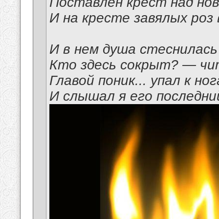
Поставлен крест над но
И на кресте завялых роз 
И в нем душа стеснилась
Кто здесь сокрыт? — чи
Главой поник... упал к но
И слышал я его последний