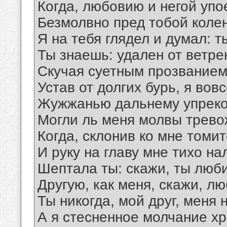
Когда, любовию и негой упо
Безмолвно пред тобой коле
Я на тебя глядел и думал: ты
Ты знаешь: удален от ветре
Скучая суетным прозванием
Устав от долгих бурь, я вов
Жужжанью дальнему упреко
Могли ль меня молвы трево
Когда, склонив ко мне томи
И руку на главу мне тихо на
Шептала ты: скажи, ты люб
Другую, как меня, скажи, л
Ты никогда, мой друг, меня
А я стесненное молчание хр