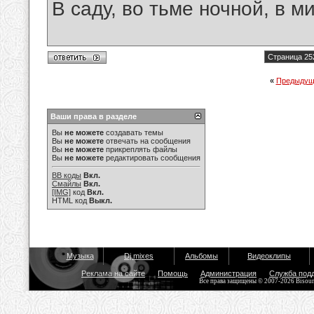
В саду, во тьме ночной, в м
Страница 25
«
Предыдущ
Ваши права в разделе
Вы
не можете
создавать темы
Вы
не можете
отвечать на сообщения
Вы
не можете
прикреплять файлы
Вы
не можете
редактировать сообщения
BB коды
Вкл.
Смайлы
Вкл.
[IMG]
код
Вкл.
HTML код
Выкл.
Музыка
Dj mixes
Альбомы
Видеоклипы
Реклама на сайте
Помощь
Администрация
Служба под
Все права защищены © 2007-2026 Bisou