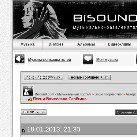
Музыка
Dj Mixes
Альбомы
Видеоклипы
Музыка пользователей
Моя музыка
Bisound.com - Музыкальный портал
>
Ваше творчество
>
Авторс
Песни Вячеслава Серёгина
Страница 25
18.01.2013, 21:30