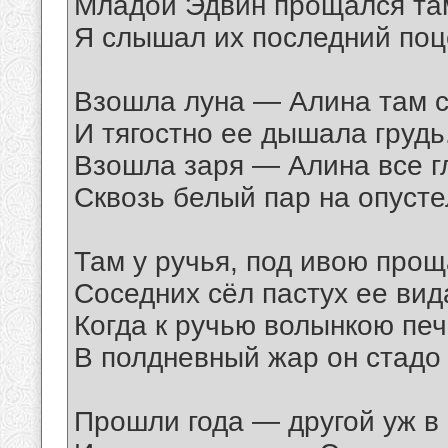
Младой Эдвин прощался там
Я слышал их последний поц
Взошла луна — Алина там с
И тягостно ее дышала грудь
Взошла заря — Алина все г
Сквозь белый пар на опусте
Там у ручья, под ивою прощ
Соседних сёл пастух ее вид
Когда к ручью волынкою пе
В полдневный жар он стадо
Прошли года — другой уж в