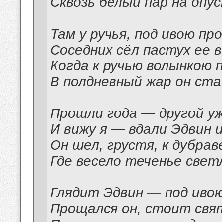
Сквозь белый пар на опу
Там у ручья, под ивою пр
Соседних сёл пастух ее в
Когда к ручью волынкою 
В полдневный жар он ста
Прошли года — другой уж
И вижу я — вдали Эдвин 
Он шел, грустя, к дубрав
Где весело теченье свет
Глядит Эдвин — под ивою
Прощался он, стоит свя