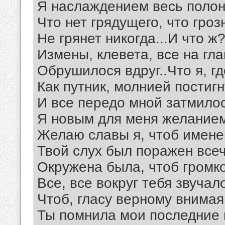
Я наслаждением весь полон
Что нет грядущего, что гро
Не грянет никогда...И что ж
Измены, клевета, все на гл
Обрушилося вдруг..Что я, г
Как путник, молнией постиг
И все передо мной затмило
Я новым для меня желание
Желаю славы я, чтоб имен
Твой слух был поражен все
Окружена была, чтоб гром
Все, все вокруг тебя звучал
Чтоб, гласу верному внимая
Ты помнила мои последние