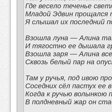
Где весело теченье свет
Младой Эдвин прощался 
Я слышал их последний п
Взошла луна — Алина та
И тягостно ее дышала г
Взошла заря — Алина все
Сквозь белый пар на опу
Там у ручья, под ивою пр
Соседних сёл пастух ее в
Когда к ручью волынкою 
В полдневный жар он ста