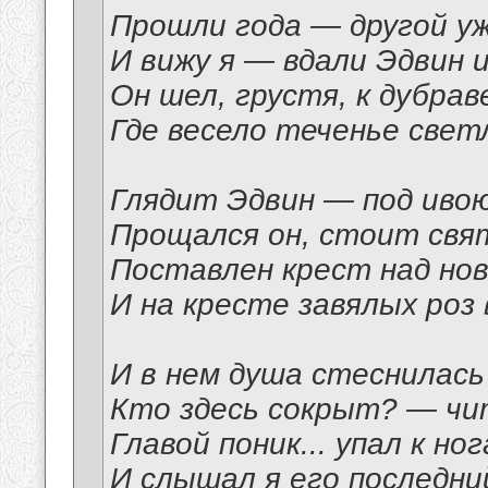
Прошли года — другой уж
И вижу я — вдали Эдвин 
Он шел, грустя, к дубрав
Где весело теченье свет
Глядит Эдвин — под ивою
Прощался он, стоит свя
Поставлен крест над но
И на кресте завялых роз 
И в нем душа стеснилась
Кто здесь сокрыт? — чи
Главой поник... упал к но
И слышал я его последний