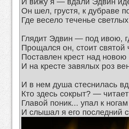
И вижу я — вдали Эдвин иде
Он шел, грустя, к дубраве п
Где весело теченье светлых
Глядит Эдвин — под ивою, г
Прощался он, стоит святой 
Поставлен крест над новою
И на кресте завялых роз ве
И в нем душа стеснилась вдр
Кто здесь сокрыт? — читает
Главой поник... упал к нога
И слышал я его последний ст