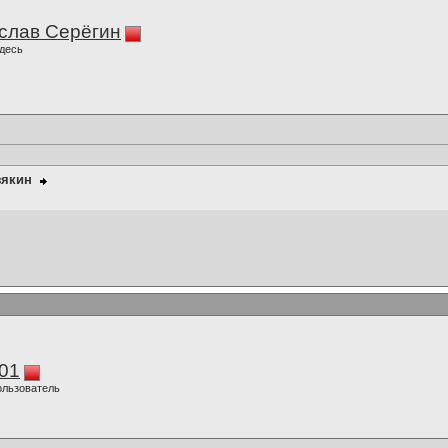
слав Серёгин
десь
зякин
01
ользователь