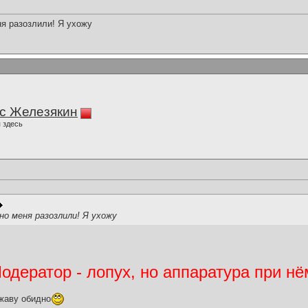
ня разозлили! Я ухожу
с Железякин
 здесь
о меня разозлили! Я ухожу
дератор - лопух, но аппаратура при нё
жаву обидно