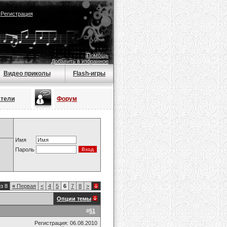
|
Регистрация
Помощь
Добавить в избранное
Видео приколы
Flash-игры
атели
Форум
Имя
Пароль
з 8
«
Первая
<
4
5
6
7
8
>
Опции темы
#
51
Регистрация: 06.08.2010