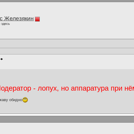
с Железякин
 здесь
дератор - лопух, но аппаратура при нё
жаву обидно