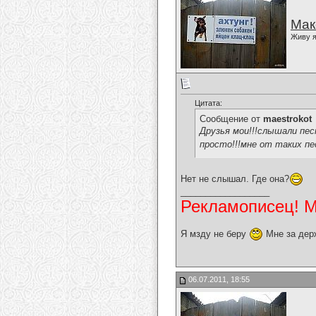
Мак
Живу я
Цитата:
Сообщение от
maestrokot
Друзья мои!!!слышали пе
просто!!!мне от таких пе
Нет не слышал. Где она?
__________________
Рекламописец! Мо
Я мзду не беру
Мне за дер
06.07.2011, 18:55