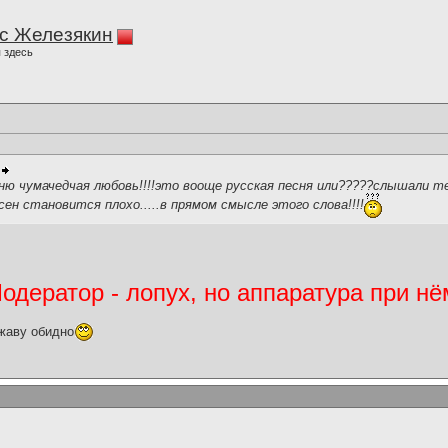
с Железякин
 здесь
сню чумачедчая любовь!!!!это вооще русская песня или?????слышали 
сен становится плохо.....в прямом смысле этого слова!!!!
дератор - лопух, но аппаратура при нё
жаву обидно