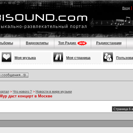
Вход
льбомы
Видеоклипы
Топ Радио
Радиостанции
Моя музыка
Моя страница
Пользов
портал
>
Что нового ?
>
Новости в мире музыки
Мур даст концерт в Москве
Страница 6 и