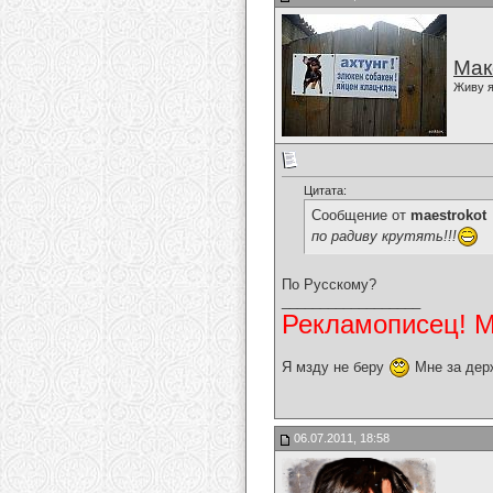
Мак
Живу я
Цитата:
Сообщение от
maestrokot
по радиву крутять!!!
По Русскому?
__________________
Рекламописец! Мо
Я мзду не беру
Мне за дер
06.07.2011, 18:58