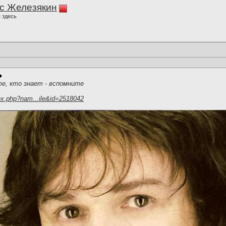
с Железякин
 здесь
те, кто знает - вспомните
ex.php?nam...ile&id=2518042