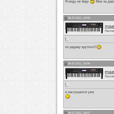
Я мзду не беру
Мне за дер
06.07.2011, 18:56
mae
Постоя
по радиву крутять!!!
06.07.2011, 18:56
mae
Постоя
я наслушался уже
06.07.2011, 18:57