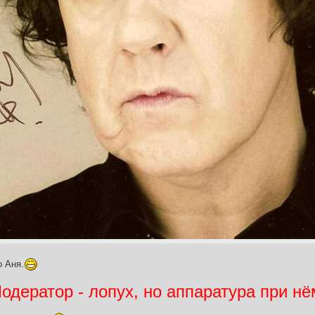
о Аня.
дератор - лопух, но аппаратура при нё