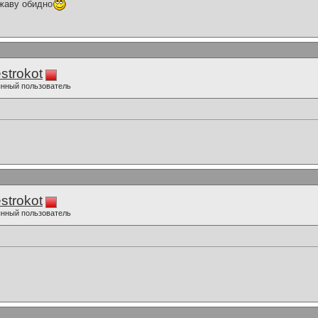
жаву обидно
strokot
нный пользователь
strokot
нный пользователь