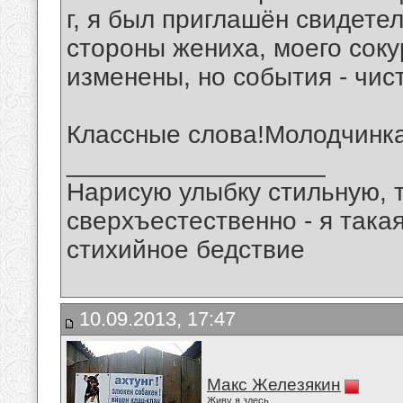
г, я был приглашён свидете
стороны жениха, моего соку
изменены, но события - чис
Классные слова!Молодчинка
__________________
Нарисую улыбку стильную, т
сверхъестественно - я така
стихийное бедствие
10.09.2013, 17:47
Макс Железякин
Живу я здесь