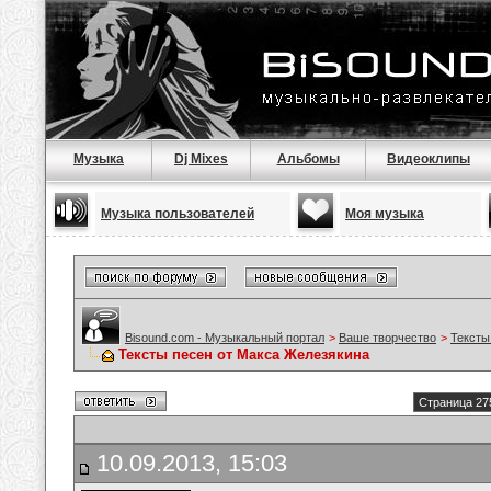
Музыка
Dj Mixes
Альбомы
Видеоклипы
Музыка пользователей
Моя музыка
Bisound.com - Музыкальный портал
>
Ваше творчество
>
Тексты
Тексты песен от Макса Железякина
Страница 27
10.09.2013, 15:03