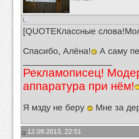
[QUOTEКлассные слова!Моло
Спасибо, Алёна!
А саму п
__________________
Рекламописец! Модер
аппаратура при нём!
Я мзду не беру
Мне за де
12.09.2013, 22:51