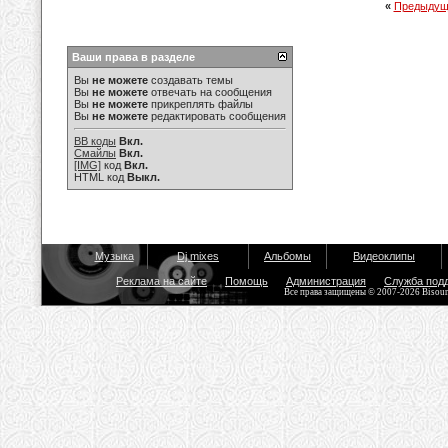
«
Предыдущ
Ваши права в разделе
Вы
не можете
создавать темы
Вы
не можете
отвечать на сообщения
Вы
не можете
прикреплять файлы
Вы
не можете
редактировать сообщения
BB коды
Вкл.
Смайлы
Вкл.
[IMG]
код
Вкл.
HTML код
Выкл.
Музыка
Dj mixes
Альбомы
Видеоклипы
Реклама на сайте
Помощь
Администрация
Служба под
Все права защищены © 2007-2026 Bisou