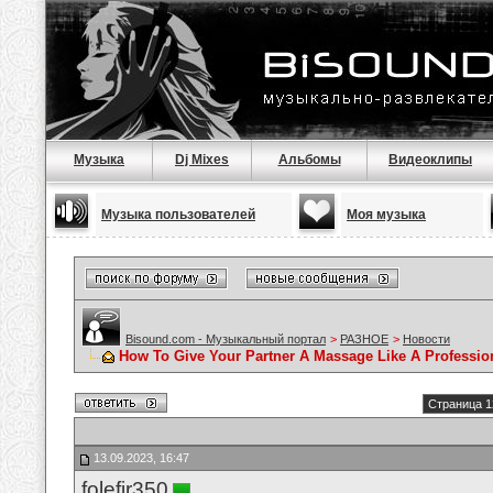
Музыка
Dj Mixes
Альбомы
Видеоклипы
Музыка пользователей
Моя музыка
Bisound.com - Музыкальный портал
>
РАЗНОЕ
>
Новости
How To Give Your Partner A Massage Like A Professio
Страница 1
13.09.2023, 16:47
folefir350