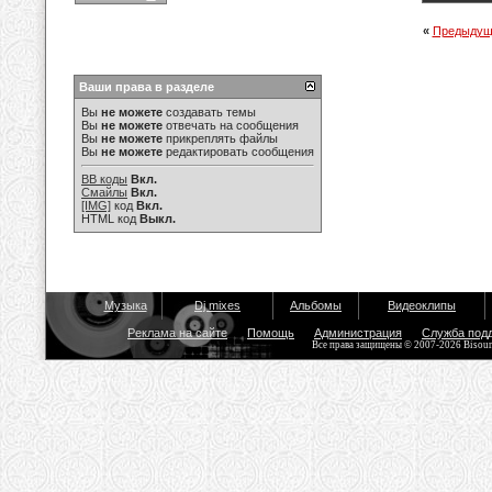
«
Предыдущ
Ваши права в разделе
Вы
не можете
создавать темы
Вы
не можете
отвечать на сообщения
Вы
не можете
прикреплять файлы
Вы
не можете
редактировать сообщения
BB коды
Вкл.
Смайлы
Вкл.
[IMG]
код
Вкл.
HTML код
Выкл.
Музыка
Dj mixes
Альбомы
Видеоклипы
Реклама на сайте
Помощь
Администрация
Служба под
Все права защищены © 2007-2026 Bisou