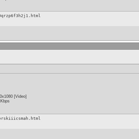
0qrzp6f3h2j1.html
0x1080 [Video]
1Kbps
erskiiicsmah.html