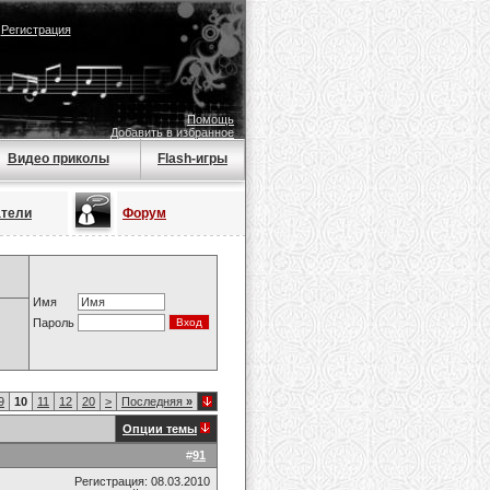
|
Регистрация
Помощь
Добавить в избранное
Видео приколы
Flash-игры
атели
Форум
Имя
Пароль
9
10
11
12
20
>
Последняя
»
Опции темы
#
91
Регистрация: 08.03.2010