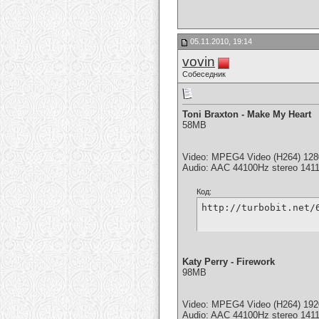
05.11.2010, 19:14
vovin
Собеседник
Toni Braxton - Make My Heart
58MB
Video: MPEG4 Video (H264) 128
Audio: AAC 44100Hz stereo 141
Код:
http://turbobit.net/
Katy Perry - Firework
98MB
Video: MPEG4 Video (H264) 19
Audio: AAC 44100Hz stereo 141