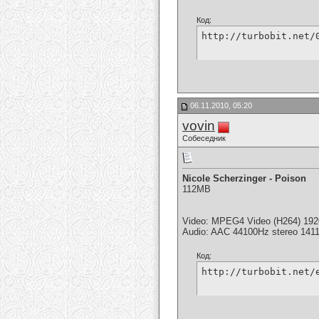
Код:
http://turbobit.net/
06.11.2010, 05:20
vovin
Собеседник
Nicole Scherzinger - Poison
112MB
Video: MPEG4 Video (H264) 192
Audio: AAC 44100Hz stereo 141
Код:
http://turbobit.net/