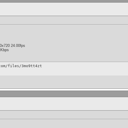
0x720 24.00fps
1Kbps
com/files/3mo9tt4zt