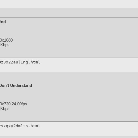
End
20x1080
1Kbps
0z3x22aul1ng.html
 Don't Understand
0x720 24.00fps
1Kbps
2sxqxy2dm1ts.html