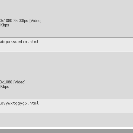
x1080 25.00fps [Video]
1Kbps
3ddpxksue4im.html
0x1080 [Video]
1Kbps
1ovywxtggyg5.html