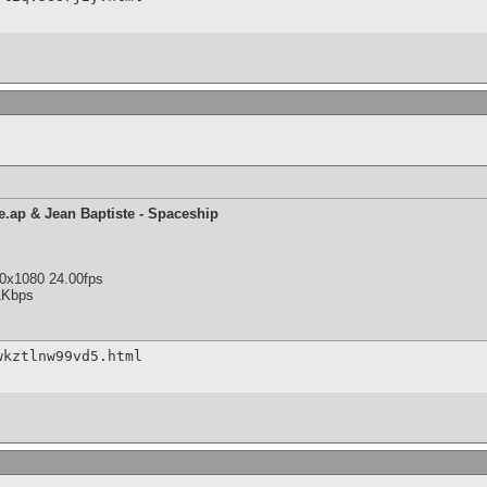
e.ap & Jean Baptiste - Spaceship
0x1080 24.00fps
1Kbps
wkztlnw99vd5.html