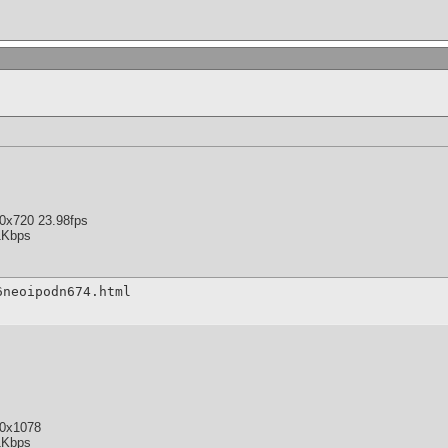
0x720 23.98fps
1Kbps
6neoipodn674.html
20x1078
1Kbps