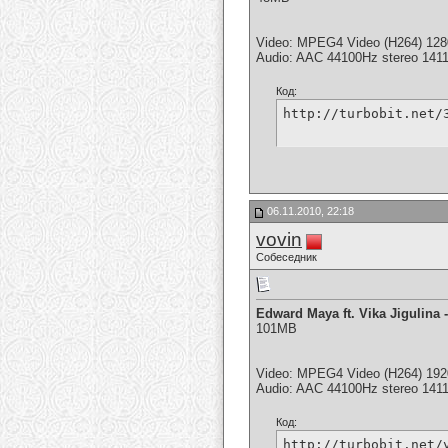
Video: MPEG4 Video (H264) 128
Audio: AAC 44100Hz stereo 141
Код:
http://turbobit.net/
06.11.2010, 22:18
vovin
Собеседник
Edward Maya ft. Vika Jigulina -
101MB
Video: MPEG4 Video (H264) 192
Audio: AAC 44100Hz stereo 141
Код:
http://turbobit.net/