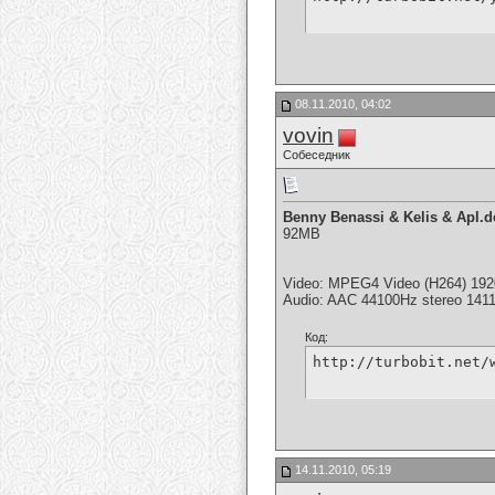
08.11.2010, 04:02
vovin
Собеседник
Benny Benassi & Kelis & Apl.d
92MB
Video: MPEG4 Video (H264) 192
Audio: AAC 44100Hz stereo 141
Код:
http://turbobit.net/
14.11.2010, 05:19