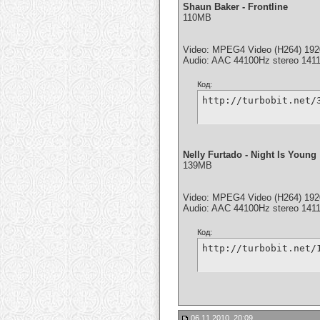
Shaun Baker - Frontline
110MB
Video: MPEG4 Video (H264) 1920
Audio: AAC 44100Hz stereo 141
Код:
http://turbobit.net/
Nelly Furtado - Night Is Young
139MB
Video: MPEG4 Video (H264) 192
Audio: AAC 44100Hz stereo 141
Код:
http://turbobit.net/
06.11.2010, 20:09