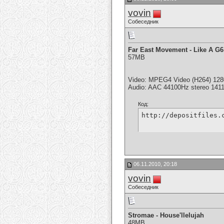
vovin
Собеседник
Far East Movement - Like A G6
57MB
Video: MPEG4 Video (H264) 128
Audio: AAC 44100Hz stereo 141
Код:
http://depositfiles.
06.11.2010, 20:18
vovin
Собеседник
Stromae - House'llelujah
48MB