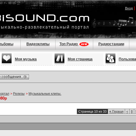
Вход
льбомы
Видеоклипы
Топ Радио
Радиостанции
Моя музыка
Моя страница
Пользов
портал
>
Релизы
>
Музыкальные клипы.
080p
Страница 10 из 33
«
Первая
<
8