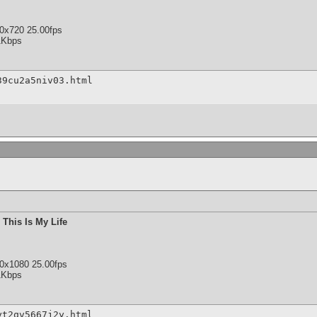
0x720 25.00fps
1Kbps
39cu2a5niv03.html
 This Is My Life
0x1080 25.00fps
1Kbps
yt2qv5667j2y.html