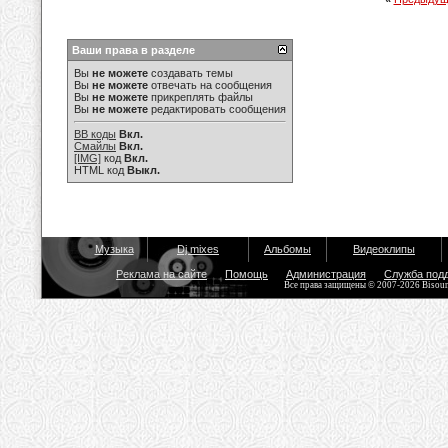
Ваши права в разделе
Вы
не можете
создавать темы
Вы
не можете
отвечать на сообщения
Вы
не можете
прикреплять файлы
Вы
не можете
редактировать сообщения
BB коды
Вкл.
Смайлы
Вкл.
[IMG]
код
Вкл.
HTML код
Выкл.
Музыка
Dj mixes
Альбомы
Видеоклипы
Реклама на сайте
Помощь
Администрация
Служба под
Все права защищены © 2007-2026 Bisou