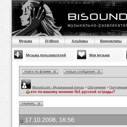
Музыка
Dj Mixes
Альбомы
Видеоклипы
Музыка пользователей
Моя музыка
Bisound.com - Музыкальный портал
>
Обсуждения
>
Популярная
кто по-вашему мнению №1 русской эстрады?
17.10.2008, 16:56