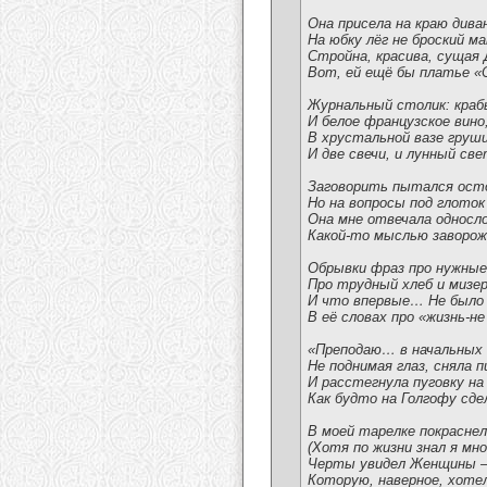
Она присела на краю дива
На юбку лёг не броский 
Стройна, красива, сущая 
Вот, ей ещё бы платье 
Журнальный столик: краб
И белое французское вино
В хрустальной вазе груши
И две свечи, и лунный св
Заговорить пытался ост
Но на вопросы под глоток
Она мне отвечала односл
Какой-то мыслью заворо
Обрывки фраз про нужные
Про трудный хлеб и мизе
И что впервые… Не было
В её словах про «жизнь-н
«Преподаю… в начальных 
Не поднимая глаз, сняла п
И расстегнула пуговку на 
Как будто на Голгофу сд
В моей тарелке покраснел
(Хотя по жизни знал я мно
Черты увидел Женщины –
Которую, наверное, хот