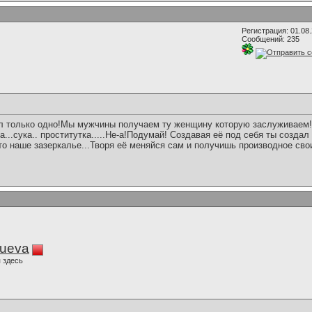
Регистрация: 01.08
Сообщений: 235
л только одно!Мы мужчины получаем ту женщину которую заслуживаем!И
а...сука.. проститутка.....Не-а!Подумай! Создавая её под себя ты создал
то наше зазеркалье...Творя её меняйся сам и получишь производное сво
lueva
 здесь