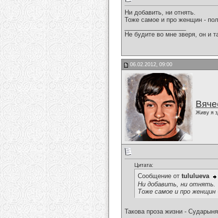
Ни добавить, ни отнять.
Тоже самое и про женщин - по
__________________
Не будите во мне зверя, он и т
06.02.2012, 09:00
Вяче
Живу я з
Цитата:
Сообщение от
tululueva
Ни добавить, ни отнять.
Тоже самое и про женщин 
Такова проза жизни - Сударыня