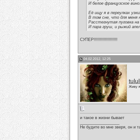
И белое французское вино
Её ищу я в переулках узки
В том сне, что для меня 
Расстегнутая пуговка на 
И пара груш, и рыжий ап
СУПЕР!!!!!!!!!!!!!!!!!!!
04.02.2012, 12:25
tulu
Живу я
и такое в жизни бывает
__________________
Не будите во мне зверя, он и т