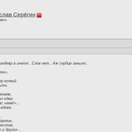
слав Серёгин
десь
едевр в инете...Слов нет...Аж сердце заныло...
лки»,
р колкий
ьто.
ечаем,
л едва:
ас чаем!»…
 вдова.
,
орогих,
ростая,
ак у других…