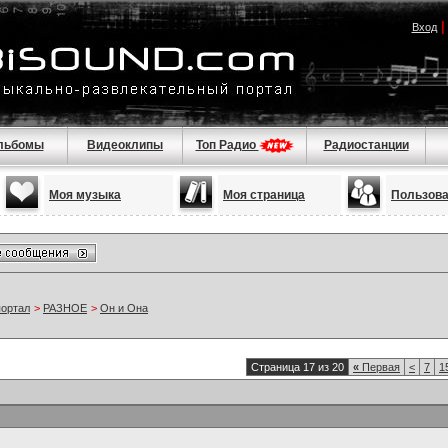
Вход
льбомы
Видеоклипы
Топ Радио
Радиостанции
Моя музыка
Моя страница
Пользов
портал
>
РАЗНОЕ
>
Он и Она
Страница 17 из 20
«
Первая
<
7
1