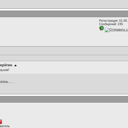
Регистрация: 01.08
Сообщений: 235
ерёгин
рыня!
знь.....
ватель