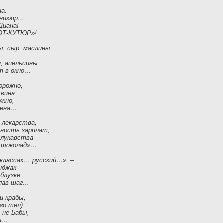
на.
маникюр…
Диана!
«ОТ-КУТЮР»!
ы, сыр, маслины
,
, апельсины.
ет в окно…
орожно,
 вина
ожно,
жена…
 лекарства,
рность зарплат,
 лукавства
е шоколад»…
классах… русский…», –
иджак
блузке,
елав шаг…
и крабы,
го тел)
 не Бабы,
ел…