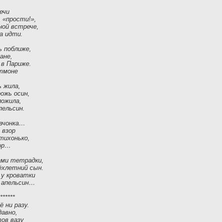
ечи
, «прости!»,
ной встрече,
а идти.
ь поближе,
ане,
 в Париже.
ртмоне
ь жила,
рожь осин,
ложила,
пельсин.
евчонка…
 взор
 тихонько,
дор…
ами тетрадки,
рёхлетний сын.
у кроватки
 апельсин…
******
ё ни разу.
давно,
ов вазу