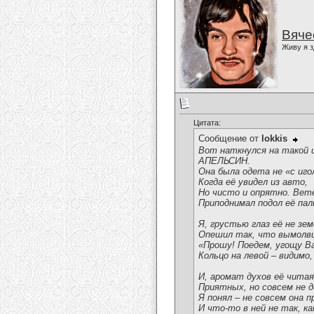
Вяче
Живу я з
Цитата:
Сообщение от
lokkis
Вот наткнулся на такой ш
АПЕЛЬСИН.
Она была одета не «с иго
Когда её увидел из авто,
Но чисто и опрятно. Вете
Приподнимал подол её пал
Я, грустью глаз её не зем
Опешил так, что вымолви
«Прошу! Поедем, угощу В
Кольцо на левой – видимо,
И, аромат духов её читая
Приятных, но совсем не д
Я понял – не совсем она п
И что-то в ней не так, к