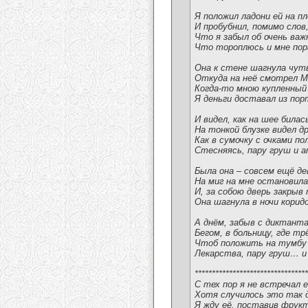
Я положил ладони ей на пл
И пробубнил, помимо слов
Что я забыл об очень важ
Что тороплюсь и мне пор
Она к стене шагнула чут
Откуда на неё смотрел М
Когда-то мною купленный
Я деньги доставал из по
И видел, как на шее билас
На тонкой блузке видел д
Как в сумочку с очками по
Стесняясь, пару груш и а
Была она – совсем ещё д
На миг на мне остановила
И, за собою дверь закрыв
Она шагнула в ночи кори
А днём, забыв с диктант
Бегом, в больницу, где т
Чтоб положить на тумбу 
Лекарства, пару груш… и
*********************************
С тех пор я не встречал е
Хотя случилось это так 
Я жду её, поставив фрукт