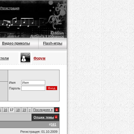
|
Регистрация
Помощь
Добавить в избранное
Видео приколы
Flash-игры
атели
Форум
Имя
Пароль
5
16
17
18
19
>
Последняя
»
Опции темы
#
161
Регистрация: 01.10.2009