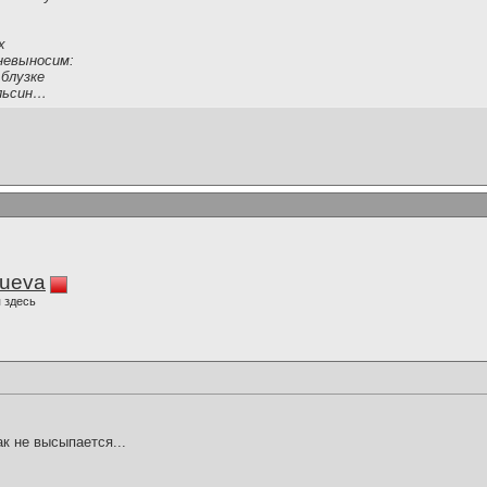
.
х
невыносим:
блузке
ельсин…
lueva
 здесь
ак не высыпается...