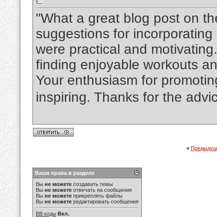
"What a great blog post on the
suggestions for incorporating p
were practical and motivating.
finding enjoyable workouts an
Your enthusiasm for promoting 
inspiring. Thanks for the advic
«
Предыдущ
Ваши права в разделе
Вы
не можете
создавать темы
Вы
не можете
отвечать на сообщения
Вы
не можете
прикреплять файлы
Вы
не можете
редактировать сообщения
BB коды
Вкл.