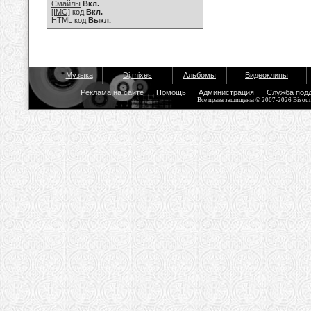
Смайлы
Вкл.
[IMG]
код
Вкл.
HTML код
Выкл.
Музыка
Dj mixes
Альбомы
Видеоклипы
Реклама на сайте
Помощь
Администрация
Служба под
Все права защищены © 2007-2026 Bisou