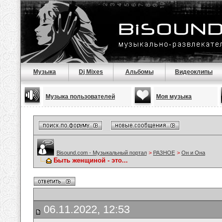
Музыка
Dj Mixes
Альбомы
Видеоклипы
Музыка пользователей
Моя музыка
Bisound.com - Музыкальный портал
>
РАЗНОЕ
>
Он и Она
Быть женщиной - это...
06.11.2022, 12:53