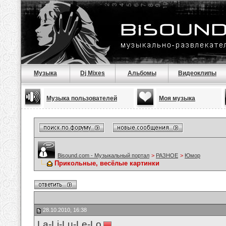
Музыка
Dj Mixes
Альбомы
Видеоклипы
Музыка пользователей
Моя музыка
Bisound.com - Музыкальный портал
>
РАЗНОЕ
>
Юмор
Прикольные, весёлые картинки
28.10.2010, 16:38
La-Li-Lu-Le-Lo