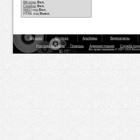
BB коды
Вкл.
Смайлы
Вкл.
[IMG]
код
Вкл.
HTML код
Выкл.
Музыка
Dj mixes
Альбомы
Видеоклипы
Реклама на сайте
Помощь
Администрация
Служба под
Все права защищены © 2007-2026 Bisou