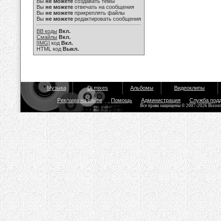
Вы
не можете
создавать темы
Вы
не можете
отвечать на сообщения
Вы
не можете
прикреплять файлы
Вы
не можете
редактировать сообщения
BB коды
Вкл.
Смайлы
Вкл.
[IMG]
код
Вкл.
HTML код
Выкл.
Музыка
Dj mixes
Альбомы
Видеоклипы
Реклама на сайте
Помощь
Администрация
Служба под
Все права защищены © 2007-2026 Bisou