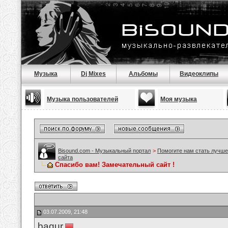
Музыка
Dj Mixes
Альбомы
Видеоклипы
Музыка пользователей
Моя музыка
Bisound.com - Музыкальный портал
>
Помогите нам стать лучше
сайта
Спасибо вам! Замечательный сайт !
03.07.2009, 21:48
bagur