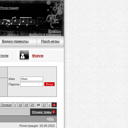
|
Регистрация
Помощь
Добавить в избранное
Видео приколы
Flash-игры
атели
Форум
Имя
Пароль
Первая
<
16
24
25
26
27
>
Опции темы
#
251
Регистрация: 16.09.2022