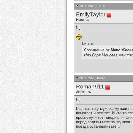
10.08.2023, 12:38
EmilyTaylor
Новичок
Цитата:
Сообщение от
Макс Желе
Или Боря Моисеев женитс
26.09.2023, 00:47
Roman911
Любитель
Был как-то у мужика жуткий по
помогает и все тут. И кто-то 
проблему и тот говорит: — Сн
перед задним местом мужика. 
поезда останавливает…