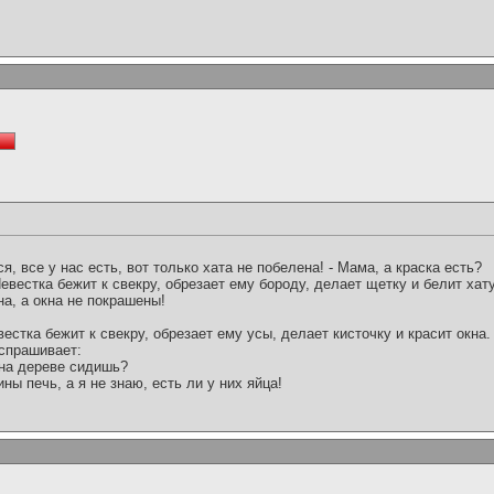
, все у нас есть, вот только хата не побелена! - Мама, а краска есть?
Невестка бежит к свекру, обрезает ему бороду, делает щетку и белит хат
на, а окна не покрашены!
евестка бежит к свекру, обрезает ему усы, делает кисточку и красит окн
 спрашивает:
ы на дереве сидишь?
ны печь, а я не знаю, есть ли у них яйца!