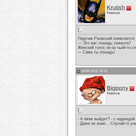
Krutish
Новичок
Поручик Ржевский появляется 
— Это вас лошадь скинула?
Женский голос из-за чьей-то с
— Сама ты лошадь!
19.09.2022, 15:12
Bigpony
Новичок
- А ёжик выйдет? - с надеждой
- Даже не знаю... Случай-то ун