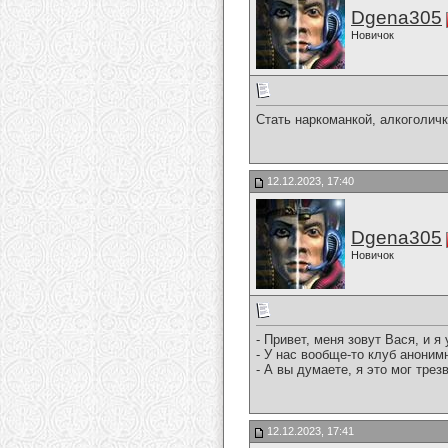
Dgena305
Новичок
Стать наркоманкой, алкоголичк
12.12.2023, 17:40
Dgena305
Новичок
- Привет, меня зовут Вася, и 
- У нас вообще-то клуб аноним
- А вы думаете, я это мог тре
12.12.2023, 17:41