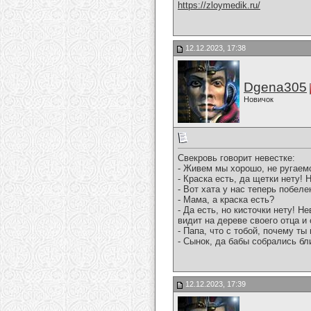
https://zloymedik.ru/
12.12.2023, 17:38
Dgena305
Новичок
Свекровь говорит невестке:
- Живем мы хорошо, не ругаемся
- Краска есть, да щетки нету! 
- Вот хата у нас теперь побеле
- Мама, а краска есть?
- Да есть, но кисточки нету! Н
видит на дереве своего отца и
- Папа, что с тобой, почему т
- Сынок, да бабы собрались бли
12.12.2023, 17:39