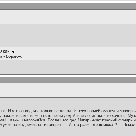
зякин
я -
Бормож
нос. И что он бедняга только не делал. И всех врачей обошел и знахар
ему посоветовал что мол есть некий дед Макар лечит все что хочешь. Му
имай штаны и наклоняйся. После чего дед Макар берет красный фонарь и
Мужик не выдерживает и говорит: — А что разве это поможет? — Поможе