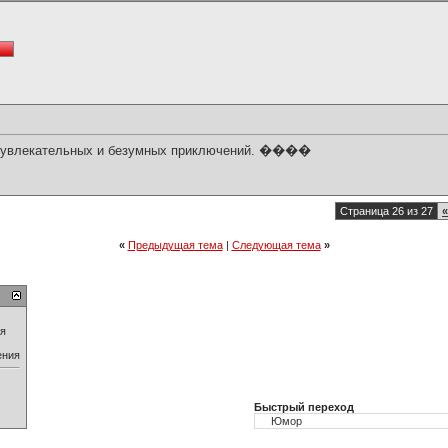
их увлекательных и безумных приключений. ����
Страница 26 из 27
«
«
Предыдущая тема
|
Следующая тема
»
ия
ения
Быстрый переход