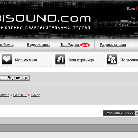
Вход
льбомы
Видеоклипы
Топ Радио
Радиостанции
Моя музыка
Моя страница
Пользов
портал
>
РАЗНОЕ
>
Юмор
Страница 26 из 27
«