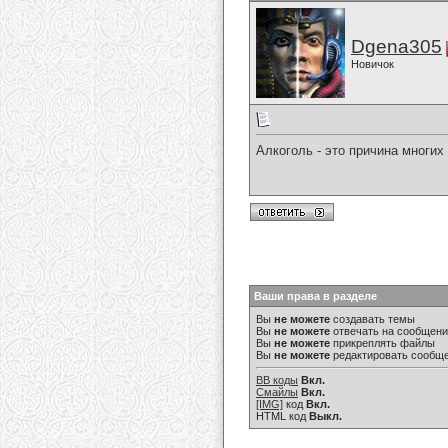
Dgena305
Новичок
Алкоголь - это причина мног
Ваши права в разделе
Вы
не можете
создавать темы
Вы
не можете
отвечать на сообщен
Вы
не можете
прикреплять файлы
Вы
не можете
редактировать сообщ
BB коды
Вкл.
Смайлы
Вкл.
[IMG]
код
Вкл.
HTML код
Выкл.