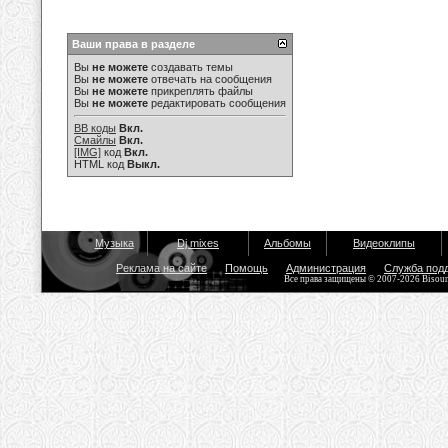
Ваши права в разделе
Вы
не можете
создавать темы
Вы
не можете
отвечать на сообщения
Вы
не можете
прикреплять файлы
Вы
не можете
редактировать сообщения
BB коды
Вкл.
Смайлы
Вкл.
[IMG]
код
Вкл.
HTML код
Выкл.
Музыка
Dj mixes
Альбомы
Видеоклипы
Реклама на сайте
Помощь
Администрация
Служба под
Все права защищены © 2007-2026 Bisou