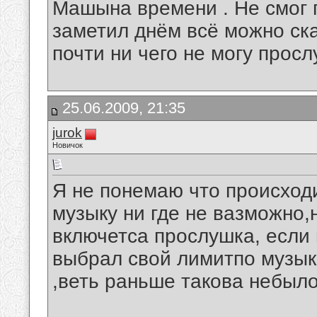
Машына времени . Не смог 
заметил днём всё можно ска
почти ни чего не могу просл
25.06.2009, 21:35
jurok
Новичок
Я не понемаю что происходи
музыку ни где не вазможно,
включетса прослушка, если
выбрал свой лимитпо музык
,веть раньше такова небыло