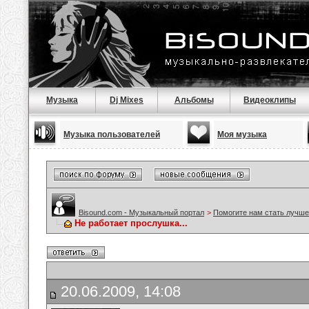
Музыка
Dj Mixes
Альбомы
Видеоклипы
Музыка пользователей
Моя музыка
Bisound.com - Музыкальный портал
>
Помогите нам стать лучше
Не работает прослушка...
20.06.2009, 14:08