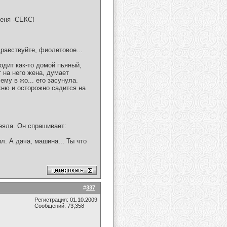
меня -СЕКС!
дравствуйте, фиолетовое...
одит как-то домой пьяный,
т на него жена, думает
ему в жо... его засунула.
хню и осторожно садится на
еяла. Он спрашивает:
л. А дача, машина... Ты что
#
337
Регистрация: 01.10.2009
Сообщений: 73,358