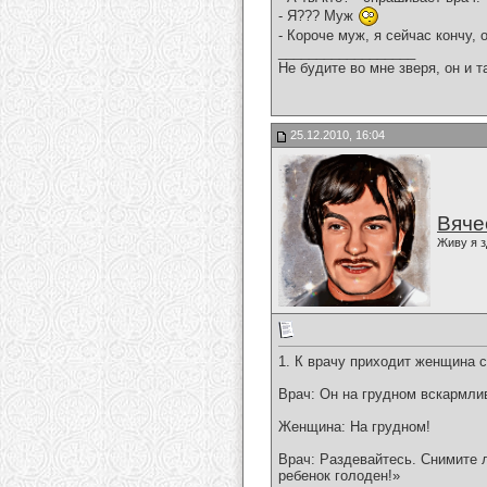
- Я??? Муж
- Короче муж, я сейчас кончу, 
__________________
Не будите во мне зверя, он и т
25.12.2010, 16:04
Вяче
Живу я з
1. К врачу приходит женщина с
Врач: Он на грудном вскармли
Женщина: На грудном!
Врач: Раздевайтесь. Снимите л
ребенок голоден!»