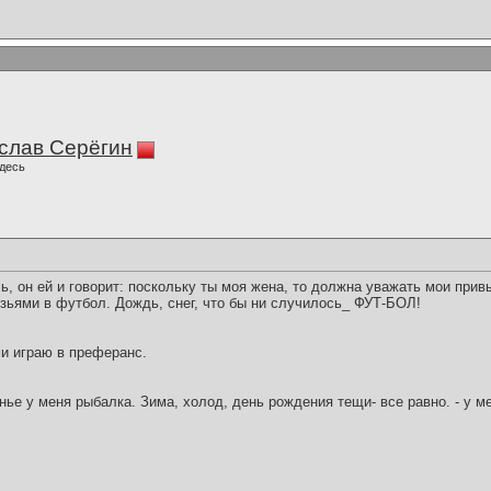
слав Серёгин
десь
 он ей и говорит: поскольку ты моя жена, то должна уважать мои привы
зьями в футбол. Дождь, снег, что бы ни случилось_ ФУТ-БОЛ!
ми играю в преферанс.
енье у меня рыбалка. Зима, холод, день рождения тещи- все равно. - у м