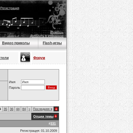
|
Регистрация
Помощь
Добавить в избранное
Видео приколы
Flash-игры
атели
Форум
Имя
Пароль
4
35
36
44
84
>
Последняя
»
Опции темы
#
331
Регистрация: 01.10.2009