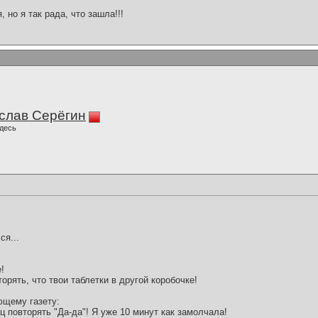
 но я так рада, что зашла!!!
слав Серёгин
десь
ся...
!
торять, что твои таблетки в другой коробочке!
ющему газету:
ц повторять "Да-да"! Я уже 10 минут как замолчала!