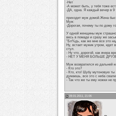
-Нет
-А может быть, у тебя тоже ест
-ДА, одна. Я каждый вечер в 9
приходит муж домой.Жена быст
Муж:
-Дорогая, почему ты по дому г
У одной женщины муж страшно 
весь в помаде и сразу же засып
"Бл%дь, как же мне все это над
Ну, встает мужик утром, идет 
стул.
- Ну что, дорогой, как вчера в
- НЕТ У МЕНЯ БОЛЬШЕ ДРУЗЕ
Муж возвратился из дальней ко
- Кто это?
- Кто, кто! Шубу мутоновую ты 
думаешь, все это с неба свал
- Так что же ты ему ножки не п
09.01.2011, 21:06