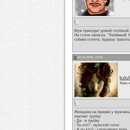
Муж приходит домой глубокой 
На столе записка: "Любимый! 
собака гуляла, будешь трахать 
20.12.2010, 13:30
tulu
Живу я
Женщина на приеме у мужчины 
хватает трубку:
- Да - в трубку.
- Ты кто? - мужской голос.
- А ты кто? - спрашивает врач.