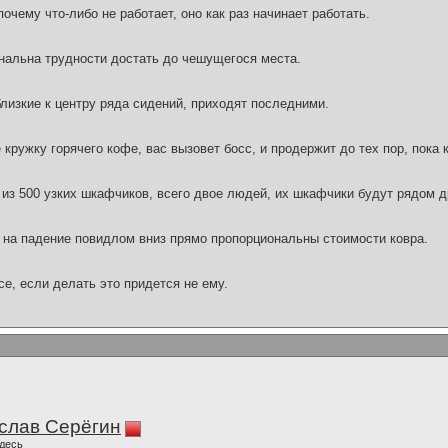
очему что-либо не работает, оно как раз начинает работать.
нальна трудности достать до чешущегося места.
лизкие к центру ряда сидений, приходят последними.
 кружку горячего кофе, вас вызовет босс, и продержит до тех пор, пока 
из 500 узких шкафчиков, всего двое людей, их шкафчики будут рядом д
на падение повидлом вниз прямо пропорциональны стоимости ковра.
се, если делать это придется не ему.
слав Серёгин
десь