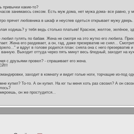
ь привычки какие-то?
 часов занимаюсь сексом. Есть муж дома, нет мужа дома- все равно, у 
ро прячет любовника в шкаф и неуспев одеться открывает мужу дверь.
олая ходишь? у тебя ведь столько платьев! Красное, желтое, зелёное, з
любил гулять по бабам. Жена не смотря на это жутко его любила. Прих
ает. Жена его раздевает, а он, гад, даже презерватив не снял... Смотри
оело..." и вдруг в голове родился план: сняла она с него презерватив и 
в ванную. Выходит оттуда через пять минут весь бледный, заходит на ку
ремя с друзьями провел? - спрашивает его жена.
Й!!!
мандировки, заходит в комнату и видит голые ноги, торчащие из-под од
мне купил? То-то. А он купил. На юг ты меня хоть раз свозил? А он свози
илось?
рикроешь, он же простудится...