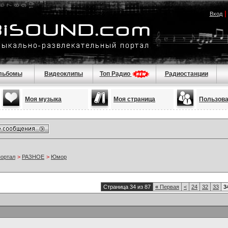
Вход
льбомы
Видеоклипы
Топ Радио
Радиостанции
Моя музыка
Моя страница
Пользов
портал
>
РАЗНОЕ
>
Юмор
Страница 34 из 87
«
Первая
<
24
32
33
3