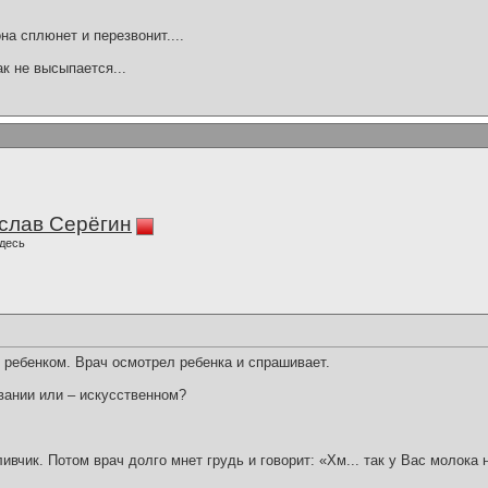
она сплюнет и перезвонит....
ак не высыпается...
слав Серёгин
десь
 ребенком. Врач осмотрел ребенка и спрашивает.
вании или – искусственном?
ивчик. Потом врач долго мнет грудь и говорит: «Хм... так у Вас молока 