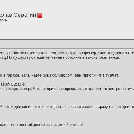
слав Серёгин
десь
менное постоянство закона подлости,когда,например,вместо одного авт
 и тд.Но существуют еще не менее постоянные законы Вселенной:
то в гараже, запачкаете руки солидолом, вам приспичит в туалет.
ННОЙ СВЯЗИ:
вы опоздали на работу по причиние проколотого колеса, то завтра на пут
й поток движения, тот из которого вы перестроились сразу начнет двига
ывает телефонный звонок из соседней комнате.