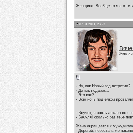
Женщина: Вообще-то я его тетя,
07.01.2011, 23:23
Вяче
Живу я з
- Ну, как Новый год встретил?
- Да как подарок...
- Это как?
- Всю ночь под ёлкой провалял
- Внучек, я опять летала во сне
- Бабуля! сколько раз тебе пов
Жена обращается к мужу,чита
- Дорогой, перестань же наконе