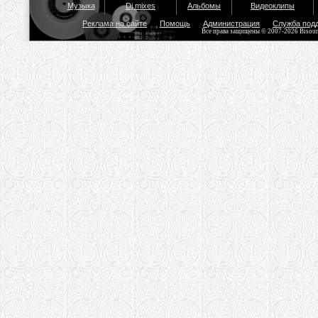
Музыка
Dj mixes
Альбомы
Видеоклипы
Реклама на сайте
Помощь
Администрация
Служба под
Все права защищены © 2007-2026 Bisou