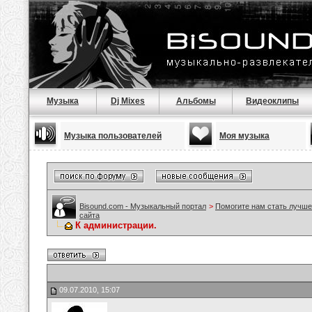
Музыка
Dj Mixes
Альбомы
Видеоклипы
Музыка пользователей
Моя музыка
Bisound.com - Музыкальный портал
>
Помогите нам стать лучше
сайта
К администрации.
09.07.2010, 15:07