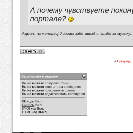
А почему чувствуете покин
портале?
Админ, ты молодец! Хорошо заботишся! спасибо за музыку...
«
Предыдущ
Ваши права в разделе
Вы
не можете
создавать темы
Вы
не можете
отвечать на сообщения
Вы
не можете
прикреплять файлы
Вы
не можете
редактировать сообщения
BB коды
Вкл.
Смайлы
Вкл.
[IMG]
код
Вкл.
HTML код
Выкл.