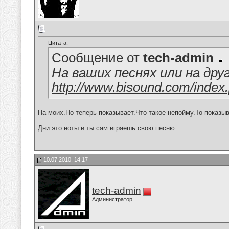
Цитата:
Сообщение от
tech-admin
На ваших песнях или на дру
http://www.bisound.com/index
На моих.Но теперь показывает.Что такое непойму.То показыв
__________________
Дни это ноты и ты сам играешь свою песню...
10.07.2010, 14:17
tech-admin
Администратор