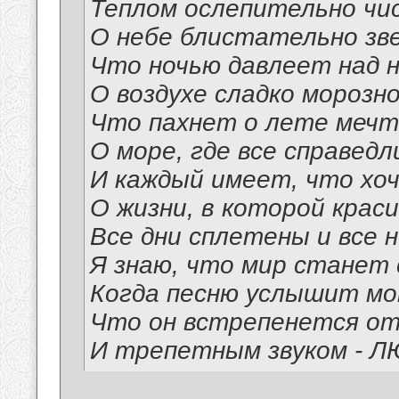
Теплом ослепительно чи
О небе блистательно зв
Что ночью давлеет над н
О воздухе сладко морозн
Что пахнет о лете мечт
О море, где все справедл
И каждый имеет, что хо
О жизни, в которой крас
Все дни сплетены и все 
Я знаю, что мир станет
Когда песню услышит мо
Что он встрепенется о
И трепетным звуком - Л