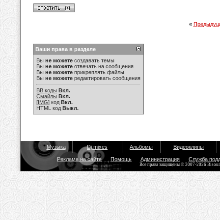
«
Предыдущ
Ваши права в разделе
Вы
не можете
создавать темы
Вы
не можете
отвечать на сообщения
Вы
не можете
прикреплять файлы
Вы
не можете
редактировать сообщения
BB коды
Вкл.
Смайлы
Вкл.
[IMG]
код
Вкл.
HTML код
Выкл.
Музыка
Dj mixes
Альбомы
Видеоклипы
Реклама на сайте
Помощь
Администрация
Служба под
Все права защищены © 2007-2026 Bisou