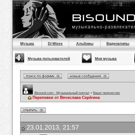
Музыка
Dj Mixes
Альбомы
Видеоклипы
Музыка пользователей
Моя музыка
Bisound.com - Музыкальный портал
>
Ваше творчество
Перепевки от Вячеслава Серёгина
23.01.2013, 21:57