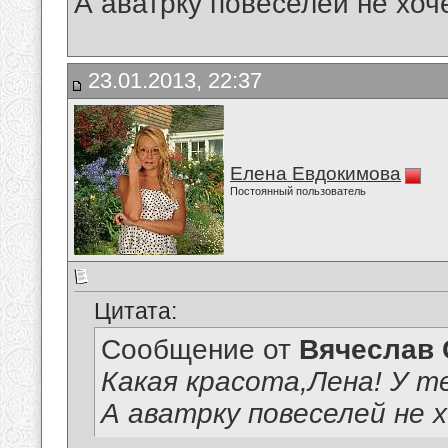
А аватрку повеселей не хо
23.01.2013, 22:37
Елена Евдокимова
Постоянный пользователь
Цитата:
Сообщение от
Вячеслав 
Какая красота,Лена! У т
А аватрку повеселей не