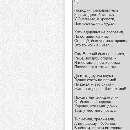
Господин преподаватель,
Значит, дело было так:
У Онегиных, в кровати,
Помирал один... чудак.
Хоть здоровья не поправил,
Но оставил капитал.
Он, ещё, был честных правил -
Это точно! - я читал...
Сам Евгений был не промах, -
Рыба, воздух, огород, -
И в оставленных хоромах
Поселился в тот же год.
Да и то, другим наука:
Лучше ехать по прямой.
Но какая ж это скука -
Жить в деревне, боже ж мой!
Нюхать лютики-цветочки,
От безделья вереща.
Хорошо, что были дочки
Там, у местного прыща.
Тили-тили, трали-вали,
А по-нашему - бобслей,
В общем, в этом интервале,