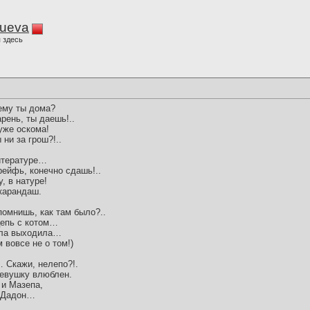
lueva
 здесь
чему ты дома?
рень, ты даешь!..
 уже оскома!
ни за грош?!..
литературе…
рейфь, конечно сдашь!..
, в натуре!
 карандаш.
помнишь, как там было?..
цепь с котом…
ила выходила…
м вовсе не о том!)
 Скажи, нелепо?!.
 девушку влюблен.
 и Мазепа,
и Дадон…