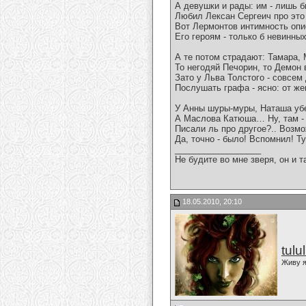
А девушки и рады: им - лишь б
Любил Лексан Сергеич про это
Вот Лермонтов интимность опи
Его героям - только б невинны
А те потом страдают: Тамара, 
То негодяй Печорин, то Демон
Зато у Льва Толстого - совсем
Послушать графа - ясно: от же
У Анны шуры-муры, Наташа убе
А Маслова Катюша… Ну, там -
Писали ль про другое?.. Возмо
Да, точно - было! Вспомнил! Ту
__________________
Не будите во мне зверя, он и т
18.05.2010, 20:10
tulu
Живу я