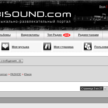
Вход
льбомы
Видеоклипы
Топ Радио
Радиостанции
Моя музыка
Моя страница
Пользов
портал
>
РАЗНОЕ
>
Юмор
Страница 3 из 27
<