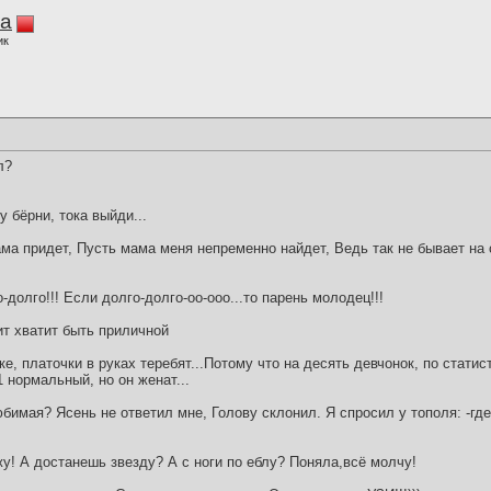
la
ик
л?
у бёрни, тока выйди...
ма придет, Пусть мама меня непременно найдет, Ведь так не бывает на 
-долго!!! Если долго-долго-оо-ооо...то парень молодец!!!
ит хватит быть приличной
ке, платочки в руках теребят...Потому что на десять девчонок, по статист
1 нормальный, но он женат...
юбимая? Ясень не ответил мне, Голову склонил. Я спросил у тополя: -гд
 А достанешь звезду? А с ноги по еблу? Поняла,всё молчу!