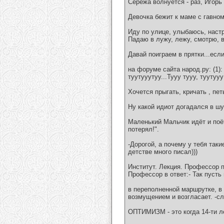
Сережа волнуется - раз, Игорь 
Девочка бежит к маме с гавном
Иду по улице, улыбаюсь, настр
Падаю в лужу, лежу, смотрю, в
Давай поиграем в прятки...если 
на форуме сайта народ.ру: (1): 
туутууутуу...Тууу тууу, туутууу
Хочется прыгать, кричать , пет
Ну какой идиот догадался в шу
Маленький Мальчик идёт и поё
потерял!".
-Дорогой, а почему у тебя таки
детстве много писал)))
Институт. Лекция. Профессор п
Профессор в ответ:- Так пусть 
в переполненной маршрутке, в
возмущением и возгласает. -слы
ОПТИМИЗМ - это когда 14-ти ле