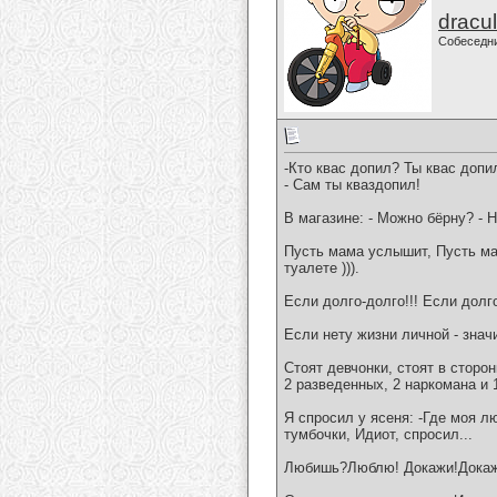
dracu
Собеседн
-Кто квас допил? Ты квас допи
- Сам ты кваздопил!
В магазине: - Можно бёрну? - Н
Пусть мама услышит, Пусть ма
туалете ))).
Если долго-долго!!! Если долго
Если нету жизни личной - знач
Стоят девчонки, стоят в сторон
2 разведенных, 2 наркомана и 
Я спросил у ясеня: -Где моя л
тумбочки, Идиот, спросил...
Любишь?Люблю! Докажи!Докажу!