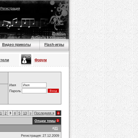
|
Регистрация
Помощь
Добавить в избранное
Видео приколы
Flash-игры
атели
Форум
Имя
Пароль
1
2
3
4
5
13
>
Последняя
»
Опции темы
#
21
Регистрация: 27.12.2009