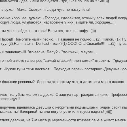
волнуется - два, Саша волнуется - три, Оля пошла на УЗИ!!!)))
 в руке: - Мама! Смотри, я сюда чуть не наступила!
оение хорошее, думаю: - Господи, сделай так, чтобы у всех людей вокру
округ люди, улыбаются, настроение у них, видите ли, хорошее...!
ты меня найдешь - я твоя! Если нет, то я в шкафу...))))
Народ!! Помогите найти песню... Названия не помню... (2): Напой. (1): Ну
 туу..(2):Rammstein - Du Hast чтоли?(1):ООО!!Она!Спасибо!!!!! ...(3): ну в
ь и танцевать!!! Это-весна, Балу? - Это-грибы, Маугли...
точной анкете на вопрос "самый старший член семьи" ответить - "дедушк
т: -Чужие губы тебя ласкают... Подходит парень постарше: -Девушка бр
е большие ресницы? -Дорогая,это потому что, в детстве я много плакал..
ишет голубым мелом на доске. С задних парт раздается крик:- Професс
пересядут!!
 поручень вцепилась девушка с небритыми подмышками, рядом стоит пь
шишь ты! балерина! ты или ногу опусти или трусы надень! ))))))
тняя девочка, на 7-м месаце беременности втирает себе в живот мамин 