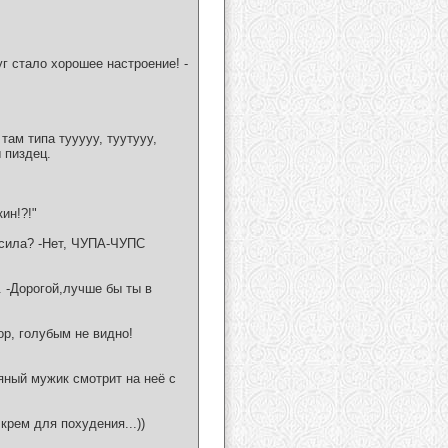
г стало хорошее настроение! -
 там типа тууууу, туутууу,
ы пиздец.
ин!?!"
осила? -Нет, ЧУПА-ЧУПС
. -Дорогой,лучше бы ты в
ор, голубым не видно!
яный мужик смотрит на неё с
крем для похудения...))