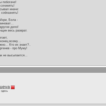
ы побогаче!
 сочинять!
сывал иначе:
х соблазнять!
Мэри, Бэла -
 виноват…
 другое дело!
нщин весь разврат.
гает,
 конец всему…
жно… Кто их знает?..
ргенев - про Муму!
ак не высыпается...
lueva
 здесь