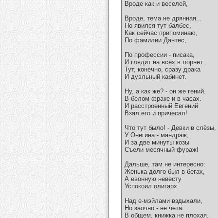
Вроде как и веселей,
Вроде, тема не дрянная...
Но явился тут балбес,
Как сейчас припоминаю,
По фамилии Дантес,
По профессии - писака,
И глядит на всех в лорнет.
Тут, конечно, сразу драка
И дуэльный кабинет.
Ну, а как же? - он же гений.
В белом фраке и в часах.
И расстроенный Евгений
Взял его и причесал!
Что тут было! - Девки в слёзы,
У Онегина - мандраж,
И за две минуты козы
Съели месячный фураж!
Дальше, там не интересно:
Женька долго был в бегах,
А евонную невесту
Успокоил олигарх.
Над е-мэйлами вздыхали,
Но заочно - не чета.
В общем, книжка не плохая.