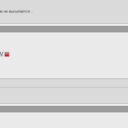
ак не высыпается...
V