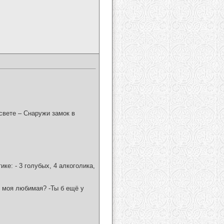
свете – Снаружи замок в
ике: - 3 голубых, 4 алкоголика,
е моя любимая? -Ты б ещё у