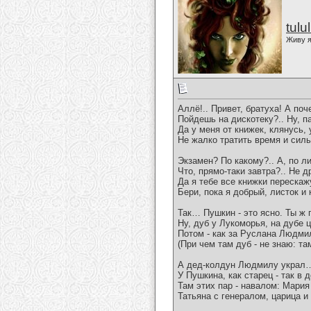
tulu
Живу я
Аллё!.. Привет, братуха! А по
Пойдешь на дискотеку?.. Ну, па
Да у меня от книжек, клянусь,
Не жалко тратить время и силы 
Экзамен? По какому?.. А, по 
Что, прямо-таки завтра?.. Не д
Да я тебе все книжки перескажу
Бери, пока я добрый, листок и
Так… Пушкин - это ясно. Ты ж 
Ну, дуб у Лукоморья, на дубе 
Потом - как за Руслана Людм
(При чем там дуб - не знаю: та
А дед-колдун Людмилу украл…
У Пушкина, как старец - так в
Там этих пар - навалом: Мария
Татьяна с генералом, царица 