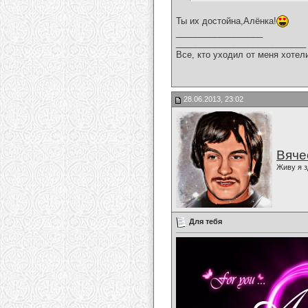
Ты их достойна,Алёнка!
__________________
___________________________
Все, кто уходил от меня хотел
28.06.2013, 23:02
Вяче
Живу я з
Для тебя