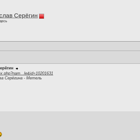
слав Серёгин
десь
ерёгин
ex.php?nam...le&id=10201631
ва Серёгина - Метель