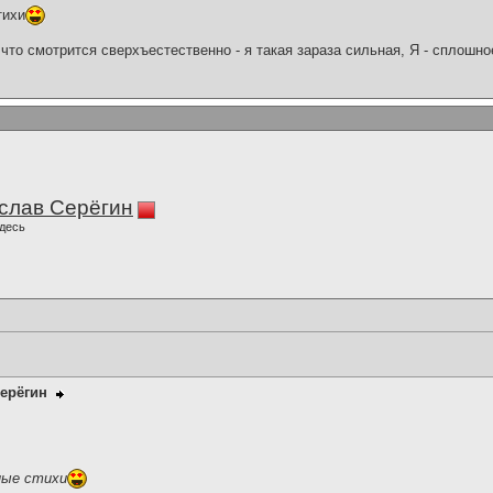
тихи
что смотрится сверхъестественно - я такая зараза сильная, Я - сплошн
слав Серёгин
десь
ерёгин
ные стихи