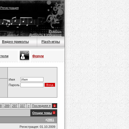
|
Регистрация
Помощь
Добавить в избранное
Видео приколы
Flash-игры
атели
Форум
Имя
Пароль
8
289
297
337
>
Последняя
»
Опции темы
#
2861
Регистрация: 01.10.2009