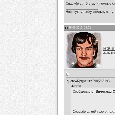
Спасибо за тёплые и нежные с
__________________
Нарисую улыбку стильную, ту, 
28.06.2013, 19:02
Вяче
Живу я з
[quote=Кудряшка298;283195]
Цитата:
Сообщение от
Вячеслав С
Спасибо за тёплые и неж