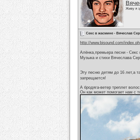
Вяче
Живу я з
Секс в жасмине - Вячеслав Се
http://www.bisound.com/index.p
Алёнка,премьера песни - Секс
Музыка и стихи Вячеслава Сер
Эту песню детям до 16 лет,а 
запрещается!
А бродяга-ветер треплет волос
Он как может помогает нам с т