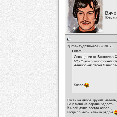
Вяче
Живу я з
[quote=Кудряшка298;283017]
Цитата:
Сообщение от
Вячеслав С
http://www.bisound.com/ind
Авторская песня Вячесла
Браво!
Пусть на дворе кружит метель,
Но у меня на сердце радость.
В моей душе всегда апрель,
Когда со мной Алёнка рядом.
__________________