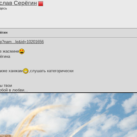
слав Серёгин
десь
рёгин
hp?nam...le&id=10201656
 в жасмине
ёгина
также ханжам
,слушать категорически
ы твои
обой в любви...