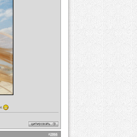
и.
#
2866