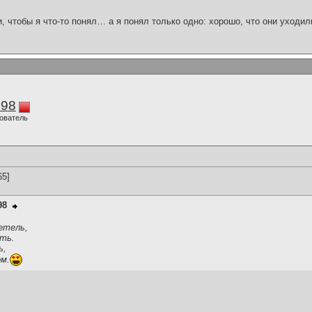
и, чтобы я что-то понял… а я понял только одно: хорошо, что они уходил
298
ователь
65]
98
етель,
сть.
ь,
ом.