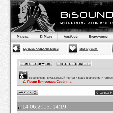
Музыка
Dj Mixes
Альбомы
Видеоклипы
Музыка пользователей
Моя музыка
Bisound.com - Музыкальный портал
>
Ваше творчество
>
Авторс
Песни Вячеслава Серёгина
Страница 34
14.06.2015, 14:19