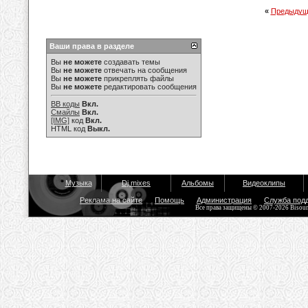
«
Предыдущ
Ваши права в разделе
Вы
не можете
создавать темы
Вы
не можете
отвечать на сообщения
Вы
не можете
прикреплять файлы
Вы
не можете
редактировать сообщения
BB коды
Вкл.
Смайлы
Вкл.
[IMG]
код
Вкл.
HTML код
Выкл.
Музыка
Dj mixes
Альбомы
Видеоклипы
Реклама на сайте
Помощь
Администрация
Служба под
Все права защищены © 2007-2026 Bisou