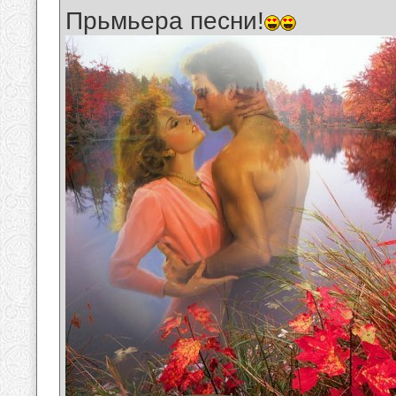
Прьмьера песни!