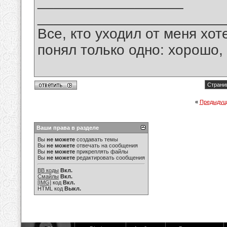
__________________
_______________________
Все, кто уходил от меня хот
понял только одно: хорошо,
Страниц
«
Предыдущ
Ваши права в разделе
Вы
не можете
создавать темы
Вы
не можете
отвечать на сообщения
Вы
не можете
прикреплять файлы
Вы
не можете
редактировать сообщения
BB коды
Вкл.
Смайлы
Вкл.
[IMG]
код
Вкл.
HTML код
Выкл.