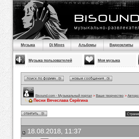
Музыка
Dj Mixes
Альбомы
Видеоклипы
Музыка пользователей
Моя музыка
Bisound.com - Музыкальный портал
>
Ваше творчество
>
Авторс
Песни Вячеслава Серёгина
Страниц
18.08.2018, 11:37