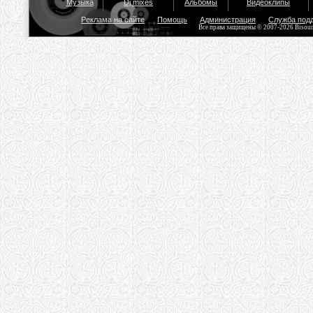
Музыка
Dj mixes
Альбомы
Видеоклипы
Реклама на сайте
Помощь
Администрация
Служба под
Все права защищены © 2007-2026 Bisou