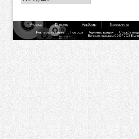
HTML код
Выкл.
Музыка
Dj mixes
Альбомы
Видеоклипы
Реклама на сайте
Помощь
Администрация
Служба под
Все права защищены © 2007-2026 Bisou