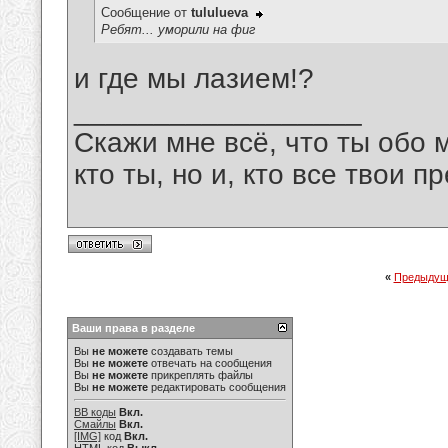
Сообщение от
tululueva
Ребят... уморили на фиг
и где мы лазием!?
__________________
Скажи мне всё, что ты обо 
кто ты, но и, кто все твои пр
«
Предыдущ
Ваши права в разделе
Вы
не можете
создавать темы
Вы
не можете
отвечать на сообщения
Вы
не можете
прикреплять файлы
Вы
не можете
редактировать сообщения
BB коды
Вкл.
Смайлы
Вкл.
[IMG]
код
Вкл.