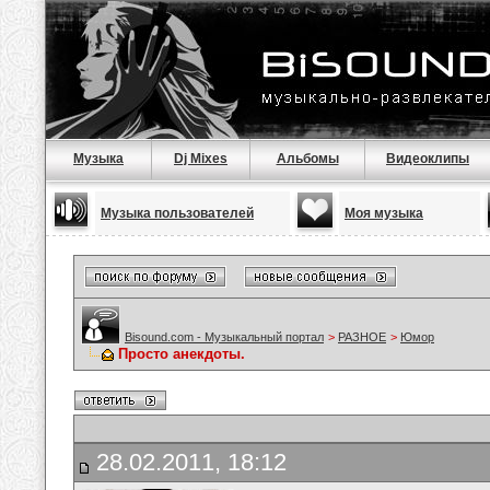
Музыка
Dj Mixes
Альбомы
Видеоклипы
Музыка пользователей
Моя музыка
Bisound.com - Музыкальный портал
>
РАЗНОЕ
>
Юмор
Просто анекдоты.
28.02.2011, 18:12