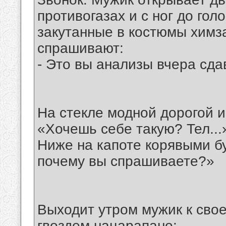
противогазах и с ног до гол
закутанные в костюмы химза
спрашивают:
- Это вы анализы вчера сд
На стекле модной дорогой 
«Хочешь себе такую? Тел...
Ниже на капоте корявыми б
почему вы спрашиваете?»
Выходит утром мужик к свое
гвоздем нацарапано: