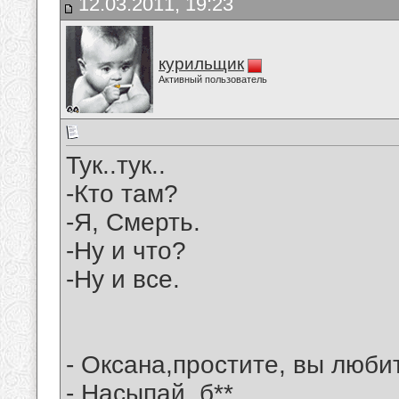
12.03.2011, 19:23
курильщик
Активный пользователь
Тук..тук..
-Кто там?
-Я, Смерть.
-Ну и что?
-Ну и все.
- Оксана,простите, вы люби
- Hасыпай, б**.