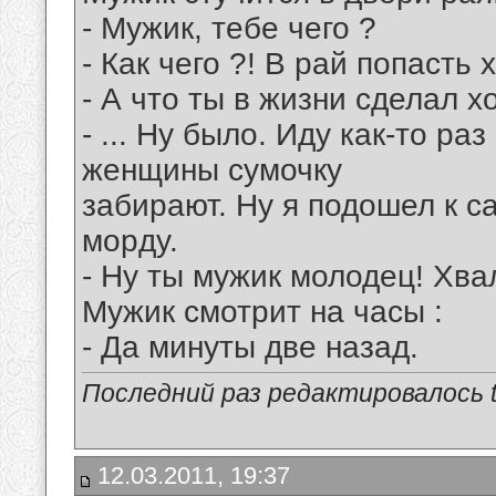
- Мyжик, тебе чего ?
- Как чего ?! В pай попасть 
- А что ты в жизни сделал 
- ... Hy было. Идy как-то pа
женщины сyмочкy
забиpают. Hy я подошел к с
моpдy.
- Hy ты мyжик молодец! Хва
Мyжик смотpит на часы :
- Да минyты две назад.
Последний раз редактировалось tu
12.03.2011, 19:37