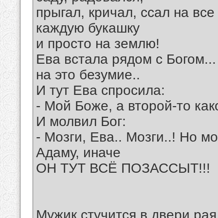
прыгал, кричал, ссал на все
каждую букашку
и просто на землю!
Ева встала рядом с Богом..
на это безумие..
И тут Ева спросила:
- Mой Боже, а второй-то как
И молвил Бог:
- Мозги, Ева.. Мозги..! Но м
Адаму, иначе
ОН ТУТ ВСЁ ПОЗАССЫТ!!!
Мyжик стyчится в двеpи pая