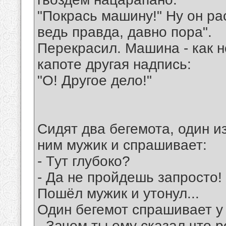
"Покрась машину!" Ну он ра
ведь правда, давно пора".
Перекрасил. Машина - как н
капоте другая надпись:
"О! Другое дело!"
Сидят два бегемота, один и
ним мужик и спрашивает:
- Tут глубоко?
- Да не пройдешь запросто!
Пошёл мужик и утонул...
Один бегемот спрашивает у 
- Зачем ты ему сказал что р