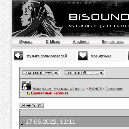
Музыка
Dj Mixes
Альбомы
Видеоклипы
Музыка пользователей
Моя музыка
Bisound.com - Музыкальный портал
>
РАЗНОЕ
>
Психология
Врачебный кабинет
17.06.2022, 11:11