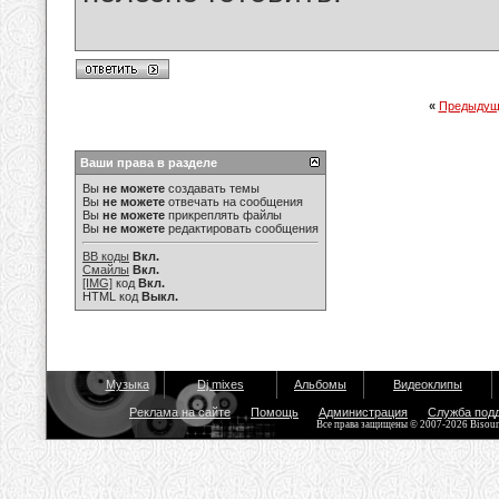
«
Предыдущ
Ваши права в разделе
Вы
не можете
создавать темы
Вы
не можете
отвечать на сообщения
Вы
не можете
прикреплять файлы
Вы
не можете
редактировать сообщения
BB коды
Вкл.
Смайлы
Вкл.
[IMG]
код
Вкл.
HTML код
Выкл.
Музыка
Dj mixes
Альбомы
Видеоклипы
Реклама на сайте
Помощь
Администрация
Служба под
Все права защищены © 2007-2026 Bisou