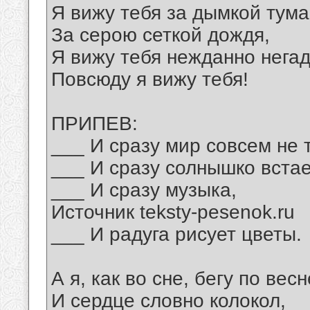
Я вижу тебя за дымкой тума
За серою сеткой дождя,
Я вижу тебя нежданно негад
Повсюду я вижу тебя!
ПРИПЕВ:
___ И сразу мир совсем не т
___ И сразу солнышко встае
___ И сразу музыка,
Источник teksty-pesenok.ru
___ И радуга рисует цветы.
А я, как во сне, бегу по весн
И сердце словно колокол,