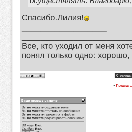
осуществлять. Благодарю,В
Спасибо.Лилия!
__________________
_______________________
Все, кто уходил от меня хот
понял только одно: хорошо,
Страница 
«
Предыдущ
Ваши права в разделе
Вы
не можете
создавать темы
Вы
не можете
отвечать на сообщения
Вы
не можете
прикреплять файлы
Вы
не можете
редактировать сообщения
BB коды
Вкл.
Смайлы
Вкл.