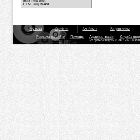
[IMG]
код
Вкл.
HTML код
Выкл.
Музыка
Dj mixes
Альбомы
Видеоклипы
Реклама на сайте
Помощь
Администрация
Служба под
Все права защищены © 2007-2026 Bisou