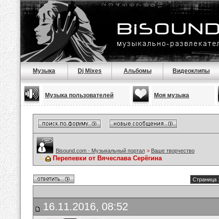
Музыка
Dj Mixes
Альбомы
Видеоклипы
Музыка пользователей
Моя музыка
Bisound.com - Музыкальный портал
>
Ваше творчество
Перепевки от Вячеслава Серёгина
Страница 
16.11.2016, 08:52