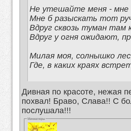
Не утешайте меня - мне 
Мне б разыскать тот руч
Вдруг сквозь туман там 
Вдруг у огня ожидают, п
Милая моя, солнышко лес
Где, в каких краях встре
Дивная по красоте, нежая п
похвал! Браво, Слава!! С 
послушала!!!
Миниатюры