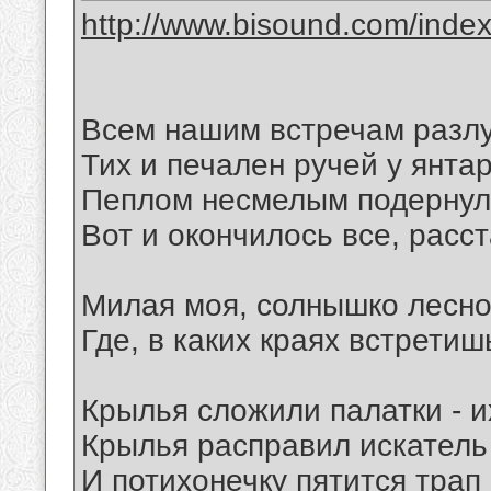
http://www.bisound.com/inde
Всем нашим встречам разлу
Тих и печален ручей у янта
Пеплом несмелым подернули
Вот и окончилось все, расст
Милая моя, солнышко лесно
Где, в каких краях встретиш
Крылья сложили палатки - и
Крылья расправил искатель 
И потихонечку пятится трап 