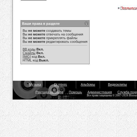
«
Предыдущ
Ваши права в разделе
Вы
не можете
создавать темы
Вы
не можете
отвечать на сообщения
Вы
не можете
прикреплять файлы
Вы
не можете
редактировать сообщения
BB коды
Вкл.
Смайлы
Вкл.
[IMG]
код
Вкл.
HTML код
Выкл.
Музыка
Dj mixes
Альбомы
Видеоклипы
Реклама на сайте
Помощь
Администрация
Служба под
Все права защищены © 2007-2026 Bisou