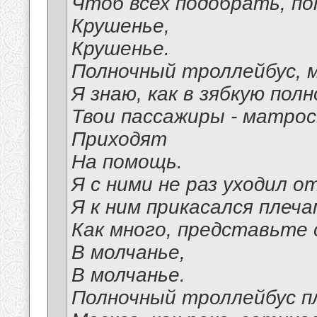
Чтоб всех подобрать, п
Крушенье,
Крушенье.
Полночный троллейбус, м
Я знаю, как в зябкую полн
Твои пассажиры - матрос
Приходят
На помощь.
Я с ними не раз уходил о
Я к ним прикасался плечам
Как много, представьте 
В молчанье,
В молчанье.
Полночный троллейбус п