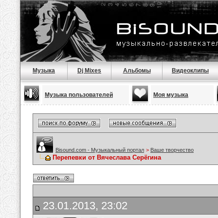
Музыка
Dj Mixes
Альбомы
Видеоклипы
Музыка пользователей
Моя музыка
Bisound.com - Музыкальный портал
>
Ваше творчество
Перепевки от Вячеслава Серёгина
23.01.2013, 23:02