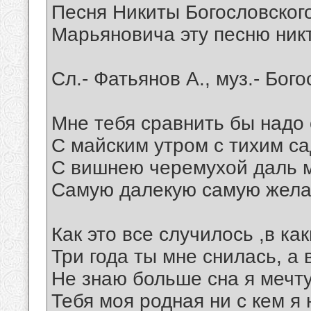
Песня Никиты Богословског
Марьяновича эту песню никто
Сл.- Фатьянов А., муз.- Бог
Мне тебя сравнить бы надо 
С майским утром с тихим са
С вишнею черемухой даль 
Самую далекую самую жела
Как это все случилось ,в ка
Три года ты мне снилась, а 
Не знаю больше сна я мечт
Тебя моя родная ни с кем я 