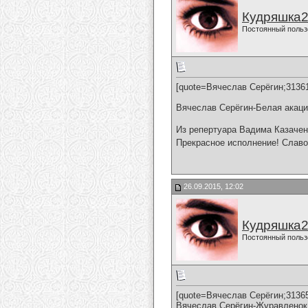
Кудряшка
Постоянный польз
[quote=Вячеслав Серёгин;3136
Вячеслав Серёгин-Белая акац
Из репертуара Вадима Казачен
Прекрасное исполнение! Славо
26.09.2015, 12:02
Кудряшка
Постоянный польз
[quote=Вячеслав Серёгин;3136
Вячеслав Серёгин-Журавленок