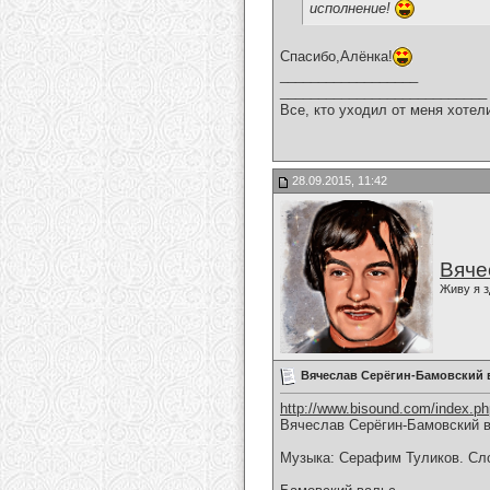
исполнение!
Спасибо,Алёнка!
__________________
___________________________
Все, кто уходил от меня хотел
28.09.2015, 11:42
Вяче
Живу я з
Вячеслав Серёгин-Бамовский 
http://www.bisound.com/index.p
Вячеслав Серёгин-Бамовский 
Музыка: Серафим Туликов. Сл