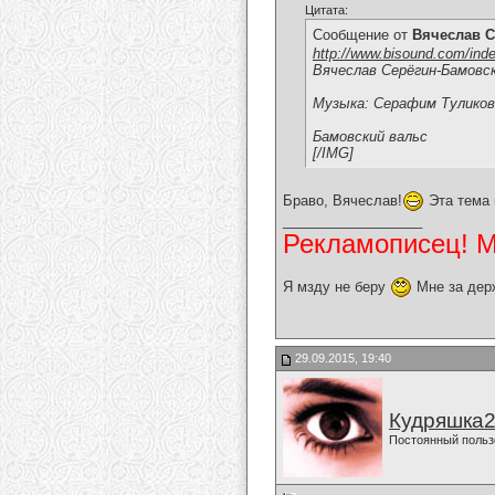
Цитата:
Сообщение от
Вячеслав С
http://www.bisound.com/ind
Вячеслав Серёгин-Бамовск
Музыка: Серафим Туликов
Бамовский вальс
[/IMG]
Браво, Вячеслав!
Эта тема 
__________________
Рекламописец! Мо
Я мзду не беру
Мне за дер
29.09.2015, 19:40
Кудряшка
Постоянный польз