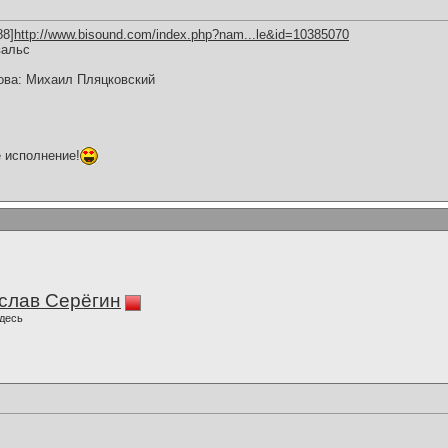
88]
http://www.bisound.com/index.php?nam...le&id=10385070
вальс
ова: Михаил Пляцковский
 исполнение!
слав Серёгин
десь