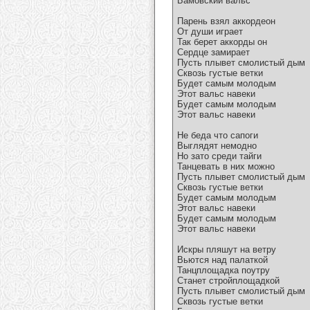
Бамовский вальс
Парень взял аккордеон
От души играет
Так берет аккорды он
Сердце замирает
Пусть плывет смолистый дым
Сквозь густые ветки
Будет самым молодым
Этот вальс навеки
Будет самым молодым
Этот вальс навеки
Не беда что сапоги
Выглядят немодно
Но зато среди тайги
Танцевать в них можно
Пусть плывет смолистый дым
Сквозь густые ветки
Будет самым молодым
Этот вальс навеки
Будет самым молодым
Этот вальс навеки
Искры пляшут на ветру
Вьются над палаткой
Танцплощадка поутру
Станет стройплощадкой
Пусть плывет смолистый дым
Сквозь густые ветки