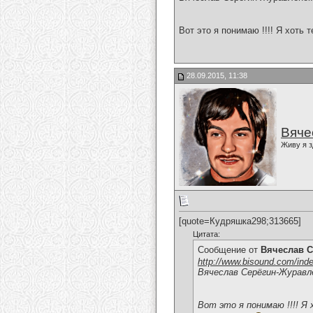
Вот это я понимаю !!!! Я хоть 
28.09.2015, 11:38
Вяче
Живу я з
[quote=Кудряшка298;313665]
Цитата:
Сообщение от
Вячеслав С
http://www.bisound.com/ind
Вячеслав Серёгин-Журавл
Вот это я понимаю !!!! Я