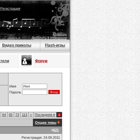
|
Регистрация
Помощь
Добавить в избранное
Видео приколы
Flash-игры
атели
Форум
Имя
Пароль
64
65
73
113
>
Последняя
»
Опции темы
#
621
Регистрация: 24.09.2011