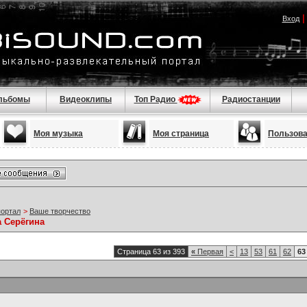
Вход
льбомы
Видеоклипы
Топ Радио
Радиостанции
Моя музыка
Моя страница
Пользов
портал
>
Ваше творчество
а Серёгина
Страница 63 из 393
«
Первая
<
13
53
61
62
63