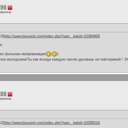
298
ователь
10]
http://www.bisound.com/index.php?nam...le&id=10384958
ия
ко (вольная импровизация
)
чка молодчина!Ты как всегда каждую песню делаешь не повторимой ! Это
298
ователь
52]
http://www.bisound.com/index.php?nam...le&id=10385018