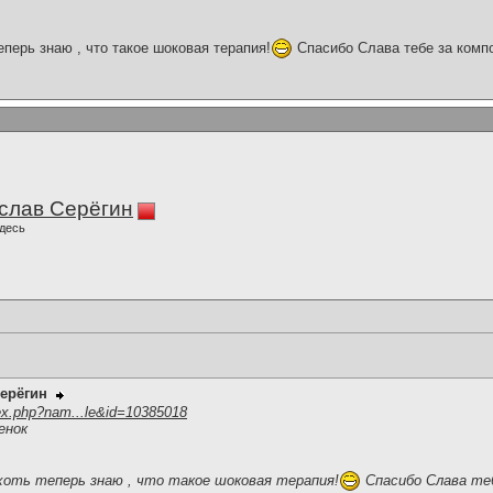
теперь знаю , что такое шоковая терапия!
Спасибо Слава тебе за комп
слав Серёгин
десь
ерёгин
ex.php?nam...le&id=10385018
енок
 хоть теперь знаю , что такое шоковая терапия!
Спасибо Слава теб