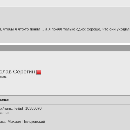
и, чтобы я что-то понял… а я понял только одно: хорошо, что они уходил
слав Серёгин
десь
вальс
hp?nam...le&id=10385070
вальс
ова: Михаил Пляцковский