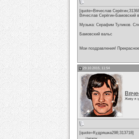
[quote=Вячеслав Серёгин;3136
Вячеслав Серёгин-Бамовский 
Музыка: Серафим Туликов. Сл
Бамовский вальс
Мои поздравления! Прекрасное
29.10.2015, 11:54
Вяче
Живу я з
[quote=Кудряшка298;313718]
Цитата: