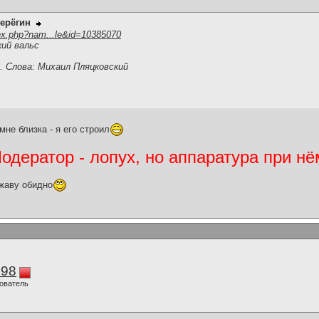
ерёгин
ex.php?nam...le&id=10385070
ий вальс
. Слова: Михаил Пляцковский
мне близка - я его строил
дератор - лопух, но аппаратура при нё
жаву обидно
298
ователь