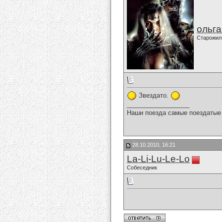
ольг
Старожил
Звездато.
__________________
Наши поезда самые поездатые 
28.10.2010, 16:21
La-Li-Lu-Le-Lo
Собеседник