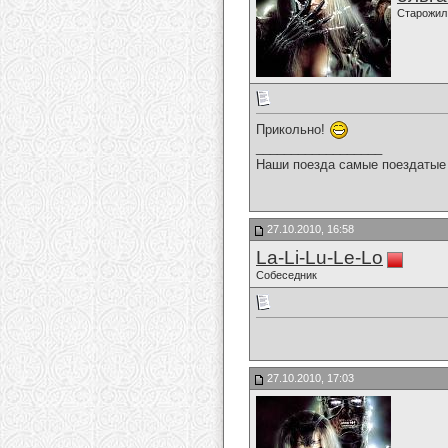
Старожил
Прикольно!
__________________
Наши поезда самые поездатые 
27.10.2010, 16:58
La-Li-Lu-Le-Lo
Собеседник
27.10.2010, 17:03