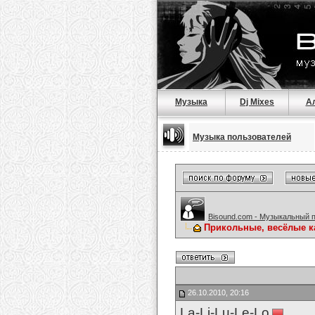
Музыка
Dj Mixes
А
Музыка пользователей
Bisound.com - Музыкальный 
Прикольные, весёлые к
26.10.2010, 20:16
La-Li-Lu-Le-Lo