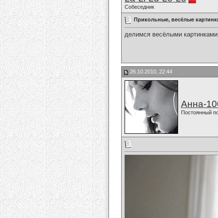
Собеседник
Прикольные, весёлые картинк
делимся весёлыми картинками
26.10.2010, 22:44
Анна-10
Постоянный п