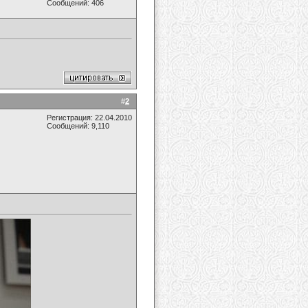
Сообщений: 406
#
2
Регистрация: 22.04.2010
Сообщений: 9,110