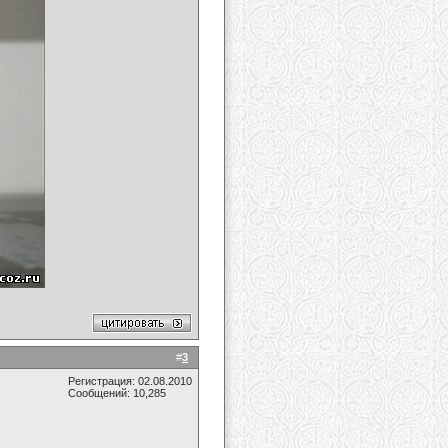
#
3
Регистрация: 02.08.2010
Сообщений: 10,285