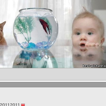
а20112011