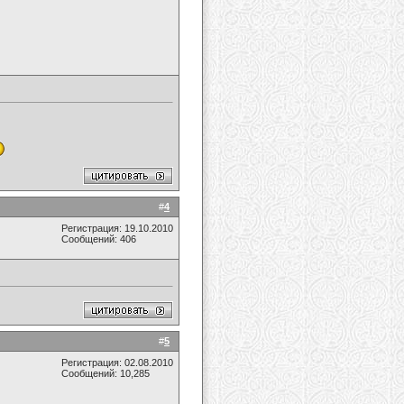
#
4
Регистрация: 19.10.2010
Сообщений: 406
#
5
Регистрация: 02.08.2010
Сообщений: 10,285