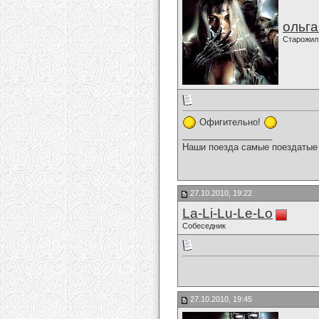
ольг
Старожил
Офигительно!
__________________
Наши поезда самые поездатые 
27.10.2010, 19:22
La-Li-Lu-Le-Lo
Собеседник
27.10.2010, 19:45