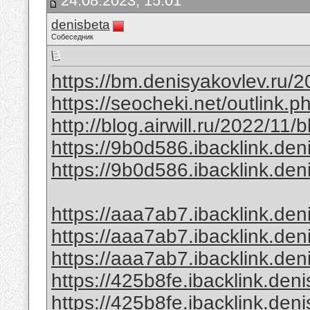
24.08.2023, 15:01
denisbeta
Собеседник
https://bm.denisyakovlev.ru/
https://seocheki.net/outlink.p
http://blog.airwill.ru/2022/11/
https://9b0d586.ibacklink.de
https://9b0d586.ibacklink.den
https://aaa7ab7.ibacklink.de
https://aaa7ab7.ibacklink.den
https://aaa7ab7.ibacklink.den
https://425b8fe.ibacklink.den
https://425b8fe.ibacklink.den