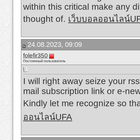
within this critical make any d
thought of.
เว็บบอลออนไลน์U
24.08.2023, 09:09
folefir350
Постоянный пользователь
I will right away seize your rs
mail subscription link or e-ne
Kindly let me recognize so th
ออนไลน์UFA