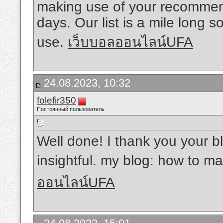
making use of your recommen
days. Our list is a mile long s
use.
เว็บบอลออนไลน์UFA
24.08.2023, 10:32
folefir350
Постоянный пользователь
Well done! I thank you your bl
insightful. my blog: how to mak
ออนไลน์UFA