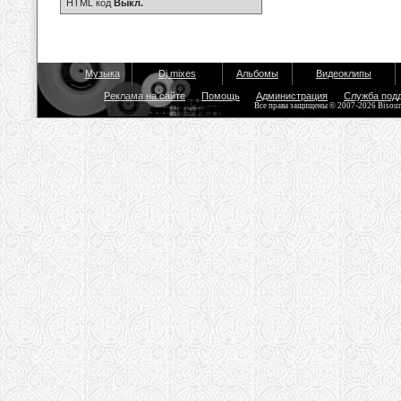
HTML код
Выкл.
Музыка
Dj mixes
Альбомы
Видеоклипы
Реклама на сайте
Помощь
Администрация
Служба под
Все права защищены © 2007-2026 Bisou