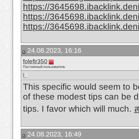
https://3645698.ibacklink.de
https://3645698.ibacklink.den
https://3645698.ibacklink.den
24.08.2023, 16:16
folefir350
Постоянный пользователь
This specific would seem to b
of these modest tips can be 
tips. I favor which will much.
ส
24.08.2023, 16:49