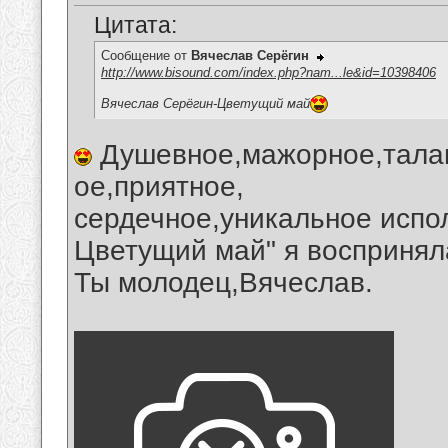
Цитата:
Сообщение от
Вячеслав Серёгин
http://www.bisound.com/index.php?nam...le&id=10398406
Вячеслав Серёгин-Цветущий май
Душевное,мажорное,тала
ое,приятное,
сердечное,уникальное испо
Цветущий май" я воспринял
Ты молодец,Вячеслав.