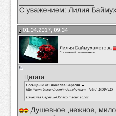
__________________
С уважением: Лилия Байму
01.04.2017, 09:34
Лилия Баймухаметова
Постоянный пользователь
Цитата:
Сообщение от
Вячеслав Серёгин
http://www.bisound.com/index.php?nam...le&id=10397313
Вячеслав Серёгин-Облако твоих волос
Душевное ,нежное, мило