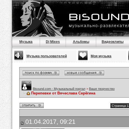
Музыка
Dj Mixes
Альбомы
Видеоклипы
Музыка пользователей
Моя музыка
Bisound.com - Музыкальный портал
>
Ваше творчество
Перепевки от Вячеслава Серёгина
Страница 1
01.04.2017, 09:21