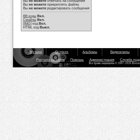
Вы
не можете
отвечать на сообщения
Вы
не можете
прикреплять файлы
Вы
не можете
редактировать сообщения
BB коды
Вкл.
Смайлы
Вкл.
[IMG]
код
Вкл.
HTML код
Выкл.
Музыка
Dj mixes
Альбомы
Видеоклипы
Реклама на сайте
Помощь
Администрация
Служба под
Все права защищены © 2007-2026 Bisou