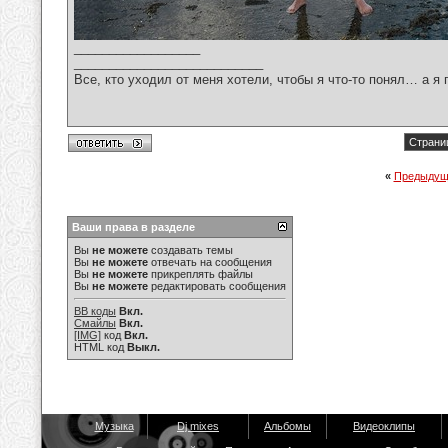
__________________
___________________________
Все, кто уходил от меня хотели, чтобы я что-то понял… а я 
Страниц
«
Предыдущ
Ваши права в разделе
Вы
не можете
создавать темы
Вы
не можете
отвечать на сообщения
Вы
не можете
прикреплять файлы
Вы
не можете
редактировать сообщения
BB коды
Вкл.
Смайлы
Вкл.
[IMG]
код
Вкл.
HTML код
Выкл.
Музыка
Dj mixes
Альбомы
Видеоклипы