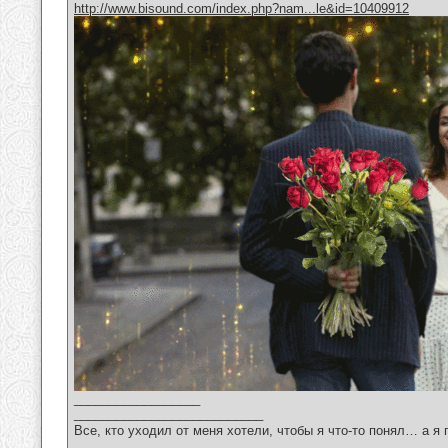
http://www.bisound.com/index.php?nam...le&id=10409912
__________________
___________________________
Все, кто уходил от меня хотели, чтобы я что-то понял… а я 