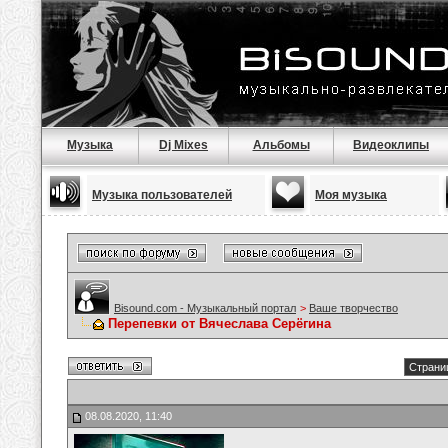
Музыка
Dj Mixes
Альбомы
Видеоклипы
Музыка пользователей
Моя музыка
Bisound.com - Музыкальный портал
>
Ваше творчество
Перепевки от Вячеслава Серёгина
Страниц
08.08.2020, 11:40