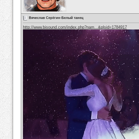
Вячеслав Серёгин-Белый танец
http://www.bisound.com/index.php?nam...&plsid=1784917