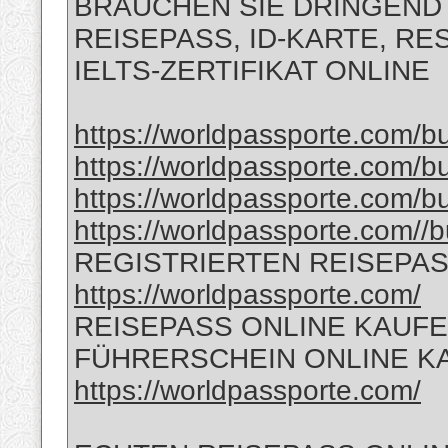
BRAUCHEN SIE DRINGEND 
REISEPASS, ID-KARTE, RE
IELTS-ZERTIFIKAT ONLINE
https://worldpassporte.com/bu
https://worldpassporte.com/bu
https://worldpassporte.com/bu
https://worldpassporte.com//b
REGISTRIERTEN REISEPAS
https://worldpassporte.com/
REISEPASS ONLINE KAUF
FÜHRERSCHEIN ONLINE K
https://worldpassporte.com/