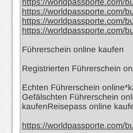
https://worldpassporte.com/buy
https://worldpassporte.com/bu
https://worldpassporte.com/bu
https://worldpassporte.com/buy
Führerschein online kaufen
Registrierten Führerschein on
Echten Führerschein online*
Gefälschten Führerschein onl
kaufenReisepass online kauf
https://worldpassporte.com/bu