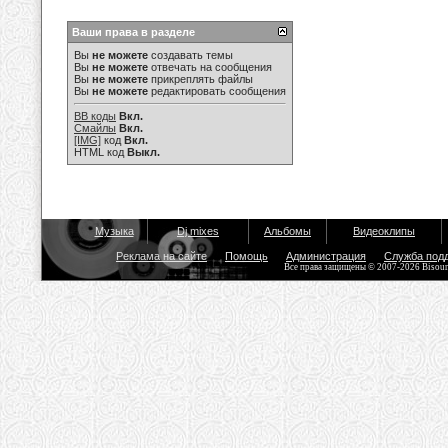
Ваши права в разделе
Вы
не можете
создавать темы
Вы
не можете
отвечать на сообщения
Вы
не можете
прикреплять файлы
Вы
не можете
редактировать сообщения
BB коды
Вкл.
Смайлы
Вкл.
[IMG]
код
Вкл.
HTML код
Выкл.
Музыка
Dj mixes
Альбомы
Видеоклипы
Реклама на сайте
Помощь
Администрация
Служба под
Все права защищены © 2007-2026 Bisou