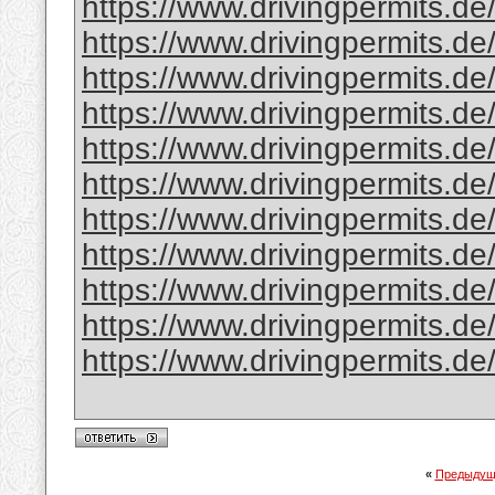
https://www.drivingpermits.de
https://www.drivingpermits.de/
https://www.drivingpermits.de/
https://www.drivingpermits.de
https://www.drivingpermits.de/
https://www.drivingpermits.de/
https://www.drivingpermits.de/
https://www.drivingpermits.de
https://www.drivingpermits.de/
https://www.drivingpermits.de
https://www.drivingpermits.de
«
Предыдущ